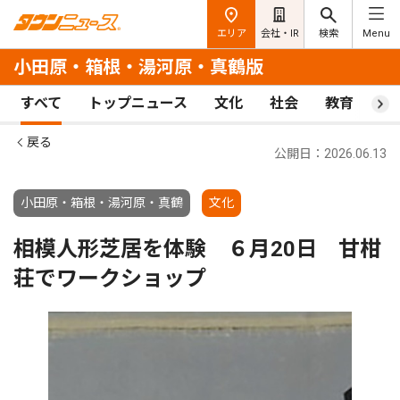
エリア
会社・IR
検索
Menu
小田原・箱根・湯河原・真鶴版
すべて
トップニュース
文化
社会
教育
ス
戻る
公開日：2026.06.13
小田原・箱根・湯河原・真鶴
文化
相模人形芝居を体験 ６月20日 甘柑
荘でワークショップ