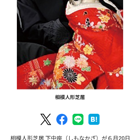
相模人形芝居
相模人形芝居 下中座（しもなかざ）が６月20日