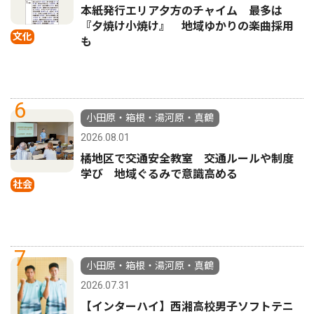
本紙発行エリア夕方のチャイム 最多は
『夕焼け小焼け』 地域ゆかりの楽曲採用
文化
も
6
小田原・箱根・湯河原・真鶴
2026.08.01
橘地区で交通安全教室 交通ルールや制度
学び 地域ぐるみで意識高める
社会
7
小田原・箱根・湯河原・真鶴
2026.07.31
【インターハイ】西湘高校男子ソフトテニ