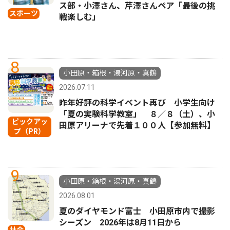
ス部・小澤さん、芹澤さんペア「最後の挑
スポーツ
戦楽しむ」
8
小田原・箱根・湯河原・真鶴
2026.07.11
昨年好評の科学イベント再び 小学生向け
「夏の実験科学教室」 ８／８（土）、小
ピックアッ
田原アリーナで先着１００人【参加無料】
プ（PR）
9
小田原・箱根・湯河原・真鶴
2026.08.01
夏のダイヤモンド富士 小田原市内で撮影
シーズン 2026年は8月11日から
社会