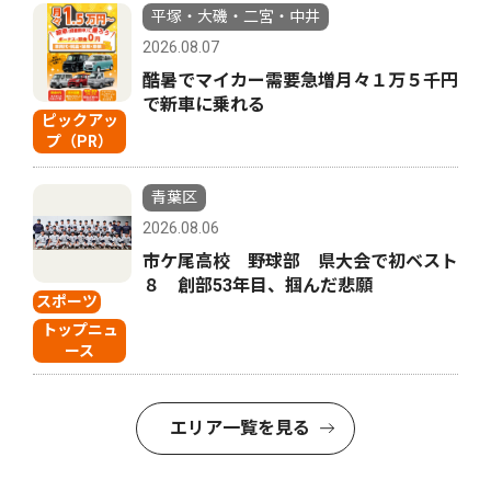
平塚・大磯・二宮・中井
2026.08.07
酷暑でマイカー需要急増月々１万５千円
で新車に乗れる
ピックアッ
プ（PR）
青葉区
2026.08.06
市ケ尾高校 野球部 県大会で初ベスト
８ 創部53年目、掴んだ悲願
スポーツ
トップニュ
ース
エリア一覧を見る