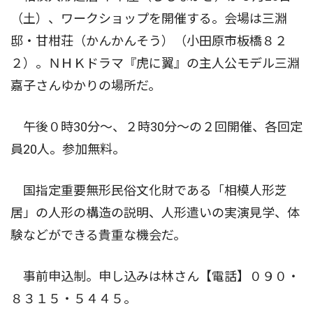
（土）、ワークショップを開催する。会場は三淵
邸・甘柑荘（かんかんそう）（小田原市板橋８２
２）。ＮＨＫドラマ『虎に翼』の主人公モデル三淵
嘉子さんゆかりの場所だ。
午後０時30分〜、２時30分〜の２回開催、各回定
員20人。参加無料。
国指定重要無形民俗文化財である「相模人形芝
居」の人形の構造の説明、人形遣いの実演見学、体
験などができる貴重な機会だ。
事前申込制。申し込みは林さん【電話】０９０・
８３１５・５４４５。