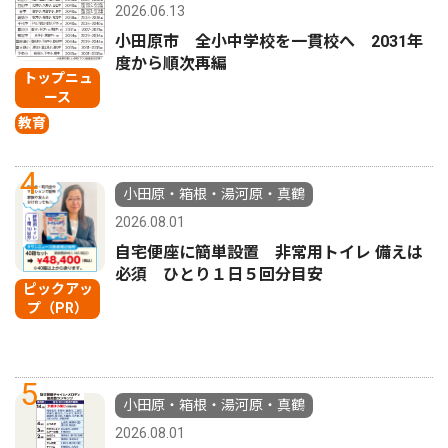
2026.06.13
小田原市 全小中学校を一貫校へ 2031年
度から順次再編
トップニュ
ース
教育
4
小田原・箱根・湯河原・真鶴
2026.08.01
自宅便座に簡単設置 非常用トイレ 備えは
必須 ひとり１日５回分目安
ピックアッ
プ（PR）
5
小田原・箱根・湯河原・真鶴
2026.08.01