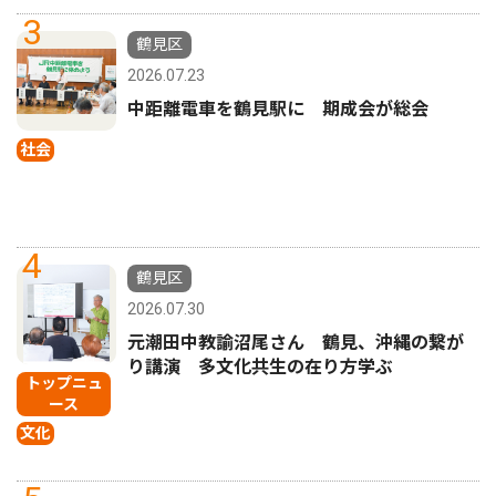
3
鶴見区
2026.07.23
中距離電車を鶴見駅に 期成会が総会
社会
4
鶴見区
2026.07.30
元潮田中教諭沼尾さん 鶴見、沖縄の繋が
り講演 多文化共生の在り方学ぶ
トップニュ
ース
文化