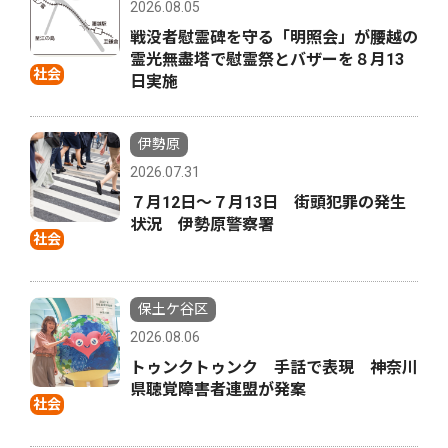
2026.08.05
戦没者慰霊碑を守る「明照会」が腰越の
霊光無盡塔で慰霊祭とバザーを８月13
社会
日実施
伊勢原
2026.07.31
７月12日〜７月13日 街頭犯罪の発生
状況 伊勢原警察署
社会
保土ケ谷区
2026.08.06
トゥンクトゥンク 手話で表現 神奈川
県聴覚障害者連盟が発案
社会