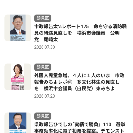
鶴見区
市政報告太'sレポート175 命を守る消防職
員の待遇見直しを 横浜市会議員 公明
党 尾崎太
2026.07.30
鶴見区
外国人児童急増、４人に１人のいま 市政
報告みちよレポ㊸ 多文化共生の見直し
を 横浜市会議員（自民党）東みちよ
2026.07.23
鶴見区
県政報告ひでしの｢実績で勝負」110 選挙
事務効率化に電子投票を提案。デモンスト