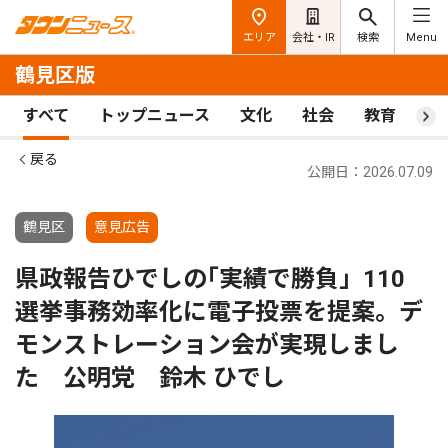
エリア
会社・IR
検索
Menu
鶴見区版
すべて
トップニュース
文化
社会
教育
ス
戻る
公開日：2026.07.09
鶴見区
意見広告
県政報告ひでしの｢実績で勝負」110
選挙事務効率化に電子投票を提案。デ
モンストレーション会が実現しまし
た 公明党 鈴木 ひでし