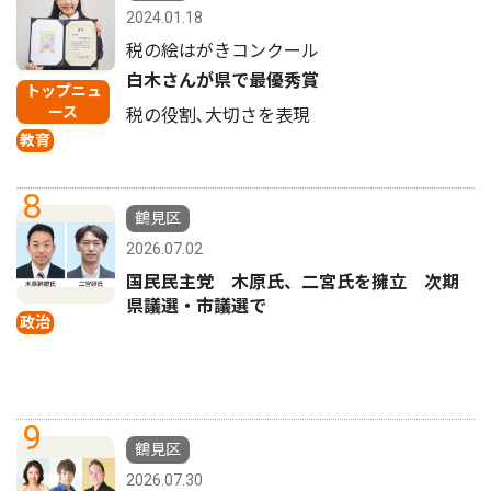
2024.01.18
税の絵はがきコンクール
白木さんが県で最優秀賞
トップニュ
ース
税の役割､大切さを表現
教育
8
鶴見区
2026.07.02
国民民主党 木原氏、二宮氏を擁立 次期
県議選・市議選で
政治
9
鶴見区
2026.07.30