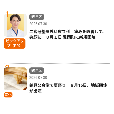
1
鶴見区
2026.07.30
二宮研整形外科皮フ科 痛みを改善して、
笑顔に ８月１日 豊岡町に新規開院
ピックアッ
プ（PR）
2
鶴見区
2026.07.30
鶴見公会堂で夏祭り ８月16日、地域団体
が出演
文化