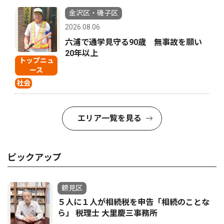
金沢区・磯子区
2026.08.06
六浦で通学見守る90歳 無事故を願い
20年以上
トップニュ
ース
社会
エリア一覧を見る
ピックアップ
鶴見区
５人に１人が相続税を申告「相続のことな
ら」 税理士 大里慶三事務所