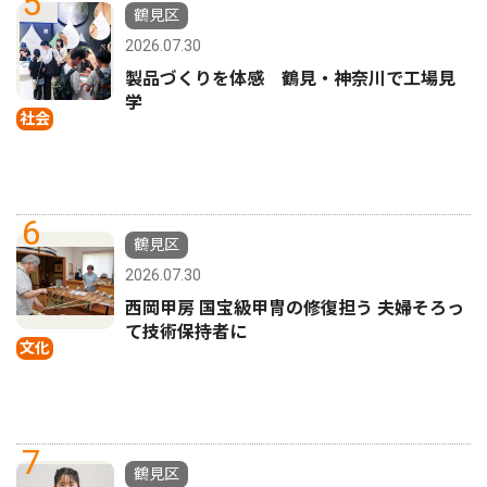
5
鶴見区
2026.07.30
製品づくりを体感 鶴見・神奈川で工場見
学
社会
6
鶴見区
2026.07.30
西岡甲房 国宝級甲冑の修復担う 夫婦そろっ
て技術保持者に
文化
7
鶴見区