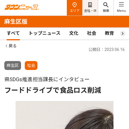
エリア
会社・IR
検索
Menu
麻生区版
すべて
トップニュース
文化
社会
教育
ス
戻る
公開日：2023.06.16
麻生区
社会
県SDGs推進担当課長にインタビュー
フードドライブで食品ロス削減