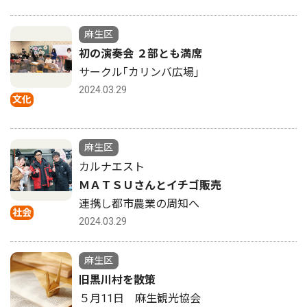
麻生区
初の演奏会 ２部とも満席
サークル｢カリンバ広場｣
2024.03.29
文化
麻生区
カルナエスト
ＭＡＴＳＵさんとイチゴ販売
連携し都市農業の周知へ
社会
2024.03.29
麻生区
旧黒川村を散策
５月11日 麻生観光協会