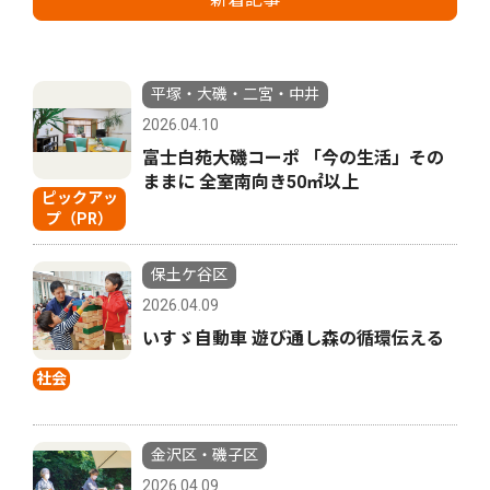
平塚・大磯・二宮・中井
2026.04.10
富士白苑大磯コーポ 「今の生活」その
ままに 全室南向き50㎡以上
ピックアッ
プ（PR）
保土ケ谷区
2026.04.09
いすゞ自動車 遊び通し森の循環伝える
社会
金沢区・磯子区
2026.04.09