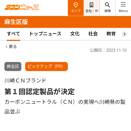
エリア
会社・IR
検索
Menu
麻生区版
すべて
トップニュース
文化
社会
教育
ス
戻る
公開日：2023.11.10
麻生区
ピックアップ（PR）
川崎ＣＮブランド
第１回認定製品が決定
カーボンニュートラル（ＣＮ）の実現へ川崎発の製
品並ぶ