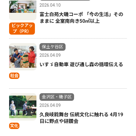
2026.04.10
富士白苑大磯コーポ 「今の生活」その
ままに 全室南向き50㎡以上
ピックアッ
プ（PR）
保土ケ谷区
2026.04.09
いすゞ自動車 遊び通し森の循環伝える
社会
金沢区・磯子区
2026.04.09
久良岐能舞台 伝統文化に触れる 4月19
日に野点や研鑽会
文化