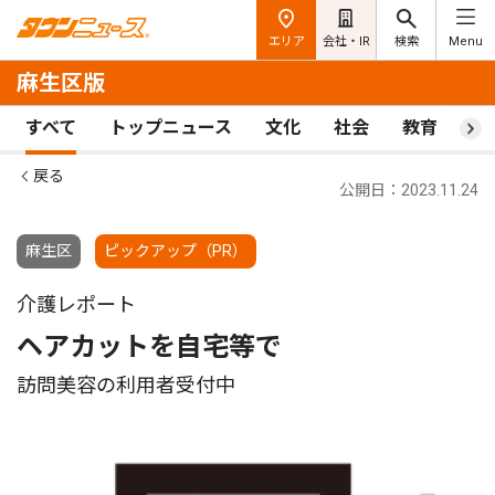
エリア
会社・IR
検索
Menu
麻生区版
すべて
トップニュース
文化
社会
教育
ス
戻る
公開日：2023.11.24
麻生区
ピックアップ（PR）
介護レポート
ヘアカットを自宅等で
訪問美容の利用者受付中