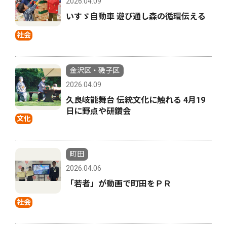
2026.04.09
いすゞ自動車 遊び通し森の循環伝える
社会
金沢区・磯子区
2026.04.09
久良岐能舞台 伝統文化に触れる 4月19
日に野点や研鑽会
文化
町田
2026.04.06
「若者」が動画で町田をＰＲ
社会