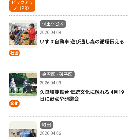
ピックアッ
プ（PR）
保土ケ谷区
2026.04.09
いすゞ自動車 遊び通し森の循環伝える
社会
金沢区・磯子区
2026.04.09
久良岐能舞台 伝統文化に触れる 4月19
日に野点や研鑽会
文化
町田
2026.04.06