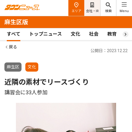
エリア
会社・IR
検索
Menu
麻生区版
すべて
トップニュース
文化
社会
教育
ス
戻る
公開日：2023.12.22
麻生区
文化
近隣の素材でリースづくり
講習会に33人参加