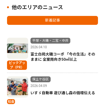
他のエリアのニュース
新着記事
平塚・大磯・二宮・中井
2026.04.10
富士白苑大磯コーポ 「今の生活」その
ままに 全室南向き50㎡以上
ピックアッ
プ（PR）
保土ケ谷区
2026.04.09
いすゞ自動車 遊び通し森の循環伝える
社会