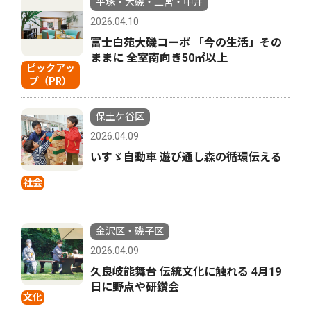
平塚・大磯・二宮・中井
2026.04.10
富士白苑大磯コーポ 「今の生活」その
ままに 全室南向き50㎡以上
ピックアッ
プ（PR）
保土ケ谷区
2026.04.09
いすゞ自動車 遊び通し森の循環伝える
社会
金沢区・磯子区
2026.04.09
久良岐能舞台 伝統文化に触れる 4月19
日に野点や研鑽会
文化