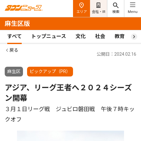
エリア
会社・IR
検索
Menu
麻生区版
すべて
トップニュース
文化
社会
教育
ス
戻る
公開日：2024.02.16
麻生区
ピックアップ（PR）
アジア、リーグ王者へ２０２４シーズ
ン開幕
３月１日リーグ戦 ジュビロ磐田戦 午後７時キッ
クオフ