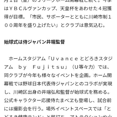
月１日（金）のＪリーグホーム開幕戦と続く。今季
はＹＢＣルヴァンカップ、天皇杯をあわせた４冠獲
得が目標。「市民、サポーターとともに川崎市制１
００周年を盛り上げたい」とクラブは意気込む。
始球式は侍ジャパン井端監督
ホームスタジアム「Ｕｖａｎｃｅ とどろきスタジ
アム ｂｙ Ｆｕｊｉｔｓｕ」（Ｕ等々力）では、
同クラブが今年も様々なイベントを企画。ホーム開
幕戦では野球日本代表侍ジャパンとのコラボが実現
し、川崎区出身の井端弘和監督が始球式を務める。
公式キャラクター応援侍たまべヱも登場し、試合前
には撮影会を行う。場外イベントスペースでは「と