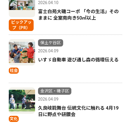
2026.04.10
富士白苑大磯コーポ 「今の生活」その
ままに 全室南向き50㎡以上
ピックアッ
プ（PR）
保土ケ谷区
2026.04.09
いすゞ自動車 遊び通し森の循環伝える
社会
金沢区・磯子区
2026.04.09
久良岐能舞台 伝統文化に触れる 4月19
日に野点や研鑽会
文化