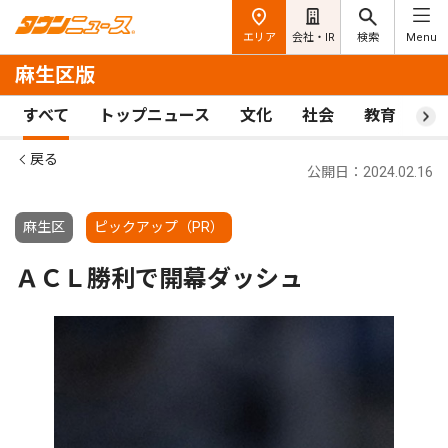
エリア
会社・IR
検索
Menu
麻生区版
すべて
トップニュース
文化
社会
教育
ス
戻る
公開日：2024.02.16
麻生区
ピックアップ（PR）
ＡＣＬ勝利で開幕ダッシュ