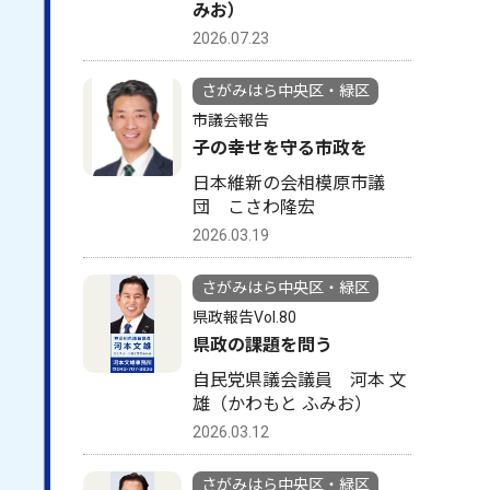
みお）
2026.07.23
さがみはら中央区・緑区
市議会報告
子の幸せを守る市政を
日本維新の会相模原市議
団 こさわ隆宏
2026.03.19
さがみはら中央区・緑区
県政報告Vol.80
県政の課題を問う
自民党県議会議員 河本 文
雄（かわもと ふみお）
2026.03.12
さがみはら中央区・緑区