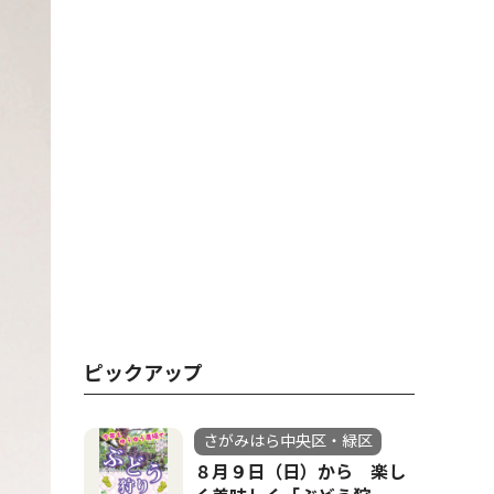
ピックアップ
さがみはら中央区・緑区
８月９日（日）から 楽し