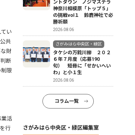
ントダウン ノジマステラ
神奈川相模原「トップ５」
の挑戦vol１ 鈴鹿神社で必
勝祈願
2026.08.06
れてい
方公共
さがみはら中央区・緑区
要な財
タケシの万能川柳 ２０２
６年７月度（応募190
の判断
句） 短冊に「せかいへい
の制限
わ」と小１生
2026.08.06
コラム一覧
事業活
さがみはら中央区・緑区編集室
を行