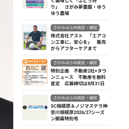
く美味しく「ぶどう狩
り」 さがみ夢農園・ゆう
ゆう農場
さがみはら中央区・緑区
株式会社アスト 「エアコ
ン工事に、安心を」 販売
からアフターケアまで
さがみはら中央区・緑区
特別企画 不動産2社×タウ
ンニュース 不動産を無料
査定 応募締切は8月31日
さがみはら中央区・緑区
SC相模原＆ノジマステラ神
奈川相模原2026/27シーズ
ン開幕特別号