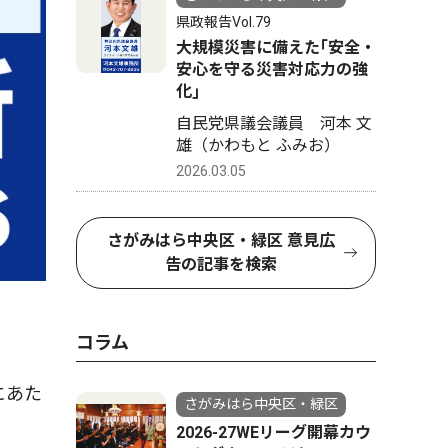
県政報告Vol.79
大規模災害に備えた｢安全・
安心を守る災害対応力の強
化｣
自民党県議会議員 河本 文
雄（かわもと ふみお）
2026.03.05
さがみはら中央区・緑区 意見広
告の記事を検索
コラム
にあた
さがみはら中央区・緑区
2026-27WEリーグ開幕カウ