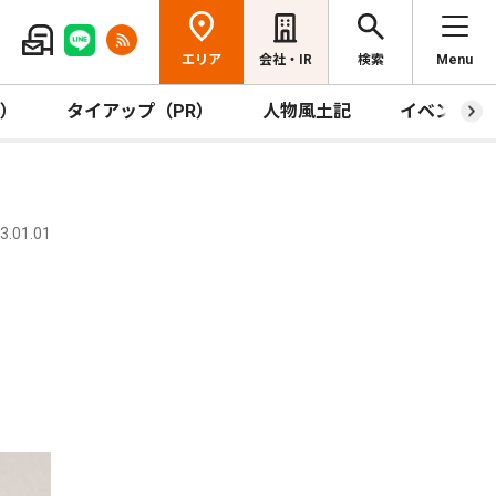
エリア
会社・IR
検索
Menu
R）
タイアップ（PR）
人物風土記
イベント
.01.01