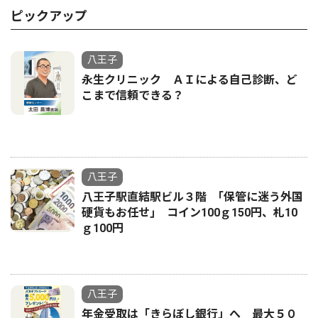
ピックアップ
八王子
永生クリニック ＡＩによる自己診断、ど
こまで信頼できる？
八王子
八王子駅直結駅ビル３階 ｢保管に迷う外国
硬貨もお任せ｣ コイン100ｇ150円、札10
ｇ100円
八王子
年金受取は「きらぼし銀行」へ 最大５０