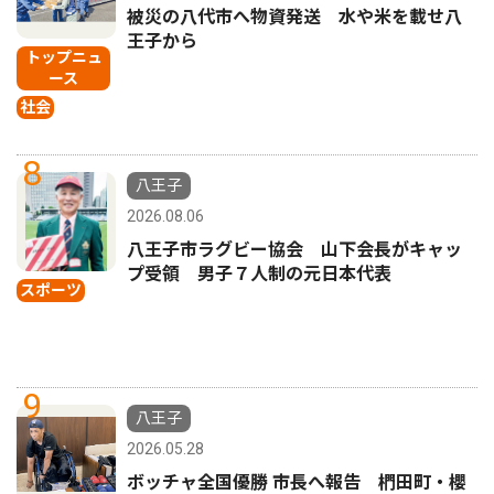
被災の八代市へ物資発送 水や米を載せ八
王子から
トップニュ
ース
社会
8
八王子
2026.08.06
八王子市ラグビー協会 山下会長がキャッ
プ受領 男子７人制の元日本代表
スポーツ
9
八王子
2026.05.28
ボッチャ全国優勝 市長へ報告 椚田町・櫻