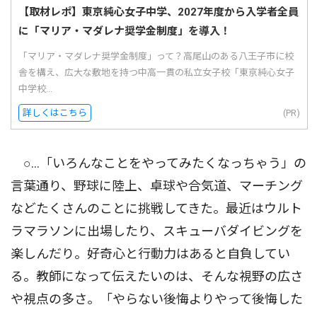
【取材レポ】東京純心女子中学、2027年度から入学者全員
に「マリア・マダレナ奨学金制度」を導入！
「マリア・マダレナ奨学金制度」って？高尾山のある八王子市に校
舎を構え、広大な敷地を持つ中高一貫の私立女子校「東京純心女子
中学校...
詳しくはこちら
(PR)
○…「いろんなことをやってみたくなっちゃう」の
言葉通り、野球に陸上、卓球や合気道、マーチング
などたくさんのことに挑戦してきた。最近はウルト
ラマラソンに出場したり、スキューバダイビングを
楽しんだり。好奇心と行動力はあると自負してい
る。教師になって伝えたいのは、そんな視野の広さ
や視点の多さ。「やらない後悔よりやって後悔した