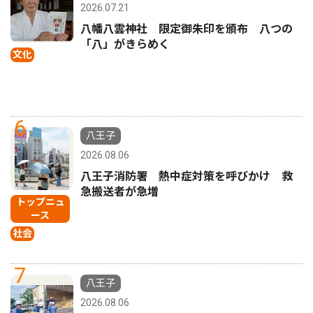
2026.07.21
八幡八雲神社 限定御朱印を頒布 八つの
「八」がきらめく
文化
6
八王子
2026.08.06
八王子消防署 熱中症対策を呼びかけ 救
急搬送者が急増
トップニュ
ース
社会
7
八王子
2026.08.06