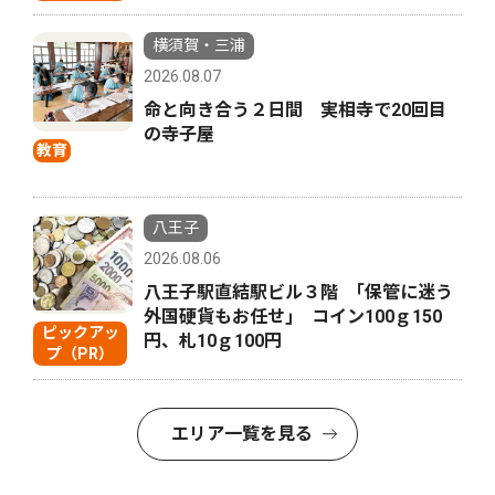
横須賀・三浦
2026.08.07
命と向き合う２日間 実相寺で20回目
の寺子屋
教育
八王子
2026.08.06
八王子駅直結駅ビル３階 ｢保管に迷う
外国硬貨もお任せ｣ コイン100ｇ150
ピックアッ
円、札10ｇ100円
プ（PR）
エリア一覧を見る