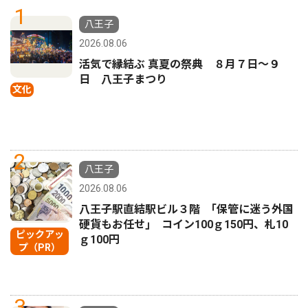
1
八王子
2026.08.06
活気で縁結ぶ 真夏の祭典 ８月７日〜９
日 八王子まつり
文化
2
八王子
2026.08.06
八王子駅直結駅ビル３階 ｢保管に迷う外国
硬貨もお任せ｣ コイン100ｇ150円、札10
ピックアッ
ｇ100円
プ（PR）
3