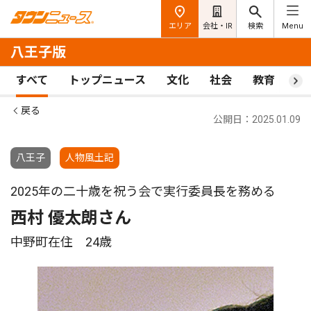
エリア
会社・IR
検索
Menu
八王子版
すべて
トップニュース
文化
社会
教育
ス
戻る
公開日：2025.01.09
八王子
人物風土記
2025年の二十歳を祝う会で実行委員長を務める
西村 優太朗さん
中野町在住 24歳