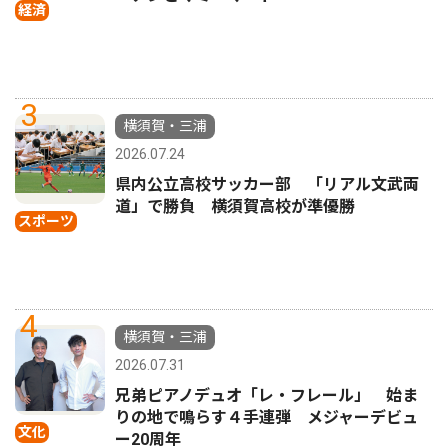
経済
3
横須賀・三浦
2026.07.24
県内公立高校サッカー部 「リアル文武両
道」で勝負 横須賀高校が準優勝
スポーツ
4
横須賀・三浦
2026.07.31
兄弟ピアノデュオ「レ・フレール」 始ま
りの地で鳴らす４手連弾 メジャーデビュ
文化
ー20周年