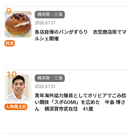
9
横須賀・三浦
2026.07.31
各店自慢のパンがずらり 衣笠商店街でマ
ルシェ開催
社会
10
横須賀・三浦
2026.07.31
青年海外協力隊員としてボリビアでごみ拾
い競技「スポGOMI」を広めた 中島 博さ
人物風土記
ん 横須賀市武在住 41歳