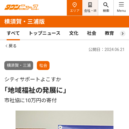
エリア
会社・IR
検索
Menu
横須賀・三浦版
すべて
トップニュース
文化
社会
教育
ス
戻る
公開日：2024.06.21
横須賀・三浦
社会
シティサポートよこすか
｢地域福祉の発展に｣
市社協に10万円の寄付