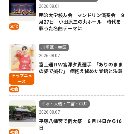
2026.08.01
明治大学校友会 マンドリン演奏会 ９
月27日 小田原三の丸ホール 時代を
文化
彩った名曲テーマに
川崎区・幸区
2026.08.07
富士通ＲＷ宮澤夕貴選手 ｢ありのまま
の姿で挑む｣ 病抱え秘めた覚悟と決意
トップニュ
ース
社会
平塚・大磯・二宮・中井
2026.08.07
平塚八幡宮で例大祭 ８月14日から16
日
社会