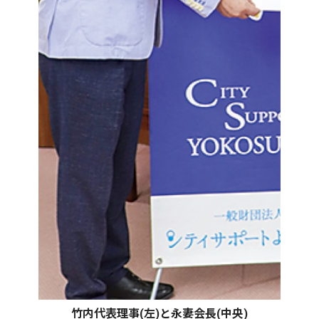
竹内代表理事(左)と永妻会長(中央)