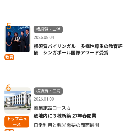
5
横須賀・三浦
2026.08.04
横須賀バイリンガル 多様性尊重の教育評
価 シンガポール国際アワード受賞
教育
6
横須賀・三浦
2026.01.09
商業施設コースカ
敷地内に３棟新築 27年春開業
トップニュ
ース
日常利用と観光需要の両面展開