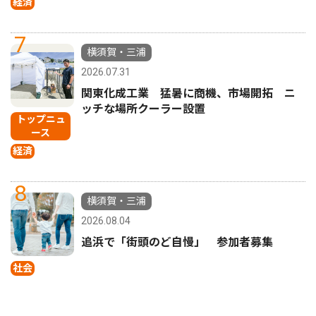
経済
7
横須賀・三浦
2026.07.31
関東化成工業 猛暑に商機、市場開拓 ニ
ッチな場所クーラー設置
トップニュ
ース
経済
8
横須賀・三浦
2026.08.04
追浜で「街頭のど自慢」 参加者募集
社会