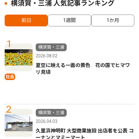
横須賀・三浦 人気記事ランキング
前日
1週間
1か月
1
横須賀・三浦
2026.08.02
夏空に映える一面の黄色 花の国でヒマワ
リ見頃
社会
2
横須賀・三浦
2026.04.03
久里浜神明町 大型商業施設 出店者を公表 コ
ーナンとマミーマート