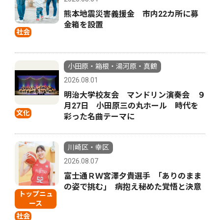
熊本地震災害義援金 市内22カ所に募
金箱を設置
社会
小田原・箱根・湯河原・真鶴
2026.08.01
明治大学校友会 マンドリン演奏会 ９
月27日 小田原三の丸ホール 時代を
文化
彩った名曲テーマに
川崎区・幸区
2026.08.07
富士通ＲＷ宮澤夕貴選手 ｢ありのまま
の姿で挑む｣ 病抱え秘めた覚悟と決意
トップニュ
ース
社会