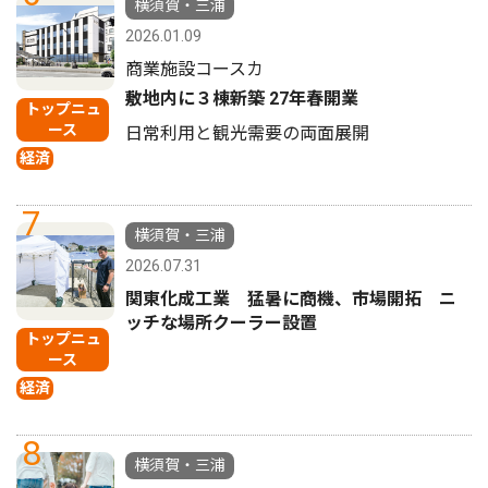
横須賀・三浦
2026.01.09
商業施設コースカ
敷地内に３棟新築 27年春開業
トップニュ
ース
日常利用と観光需要の両面展開
経済
7
横須賀・三浦
2026.07.31
関東化成工業 猛暑に商機、市場開拓 ニ
ッチな場所クーラー設置
トップニュ
ース
経済
8
横須賀・三浦