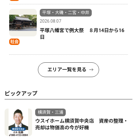
平塚・大磯・二宮・中井
2026.08.07
平塚八幡宮で例大祭 ８月14日から16
日
社会
エリア一覧を見る
ピックアップ
横須賀・三浦
ウスイホーム横須賀中央店 資産の整理・
売却は物価高の今が好機