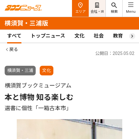
エリア
会社・IR
検索
Menu
横須賀・三浦版
すべて
トップニュース
文化
社会
教育
ス
戻る
公開日：2025.05.02
横須賀・三浦
文化
横須賀ブックミュージアム
本と博物 知る楽しむ
選書に個性「一箱古本市」