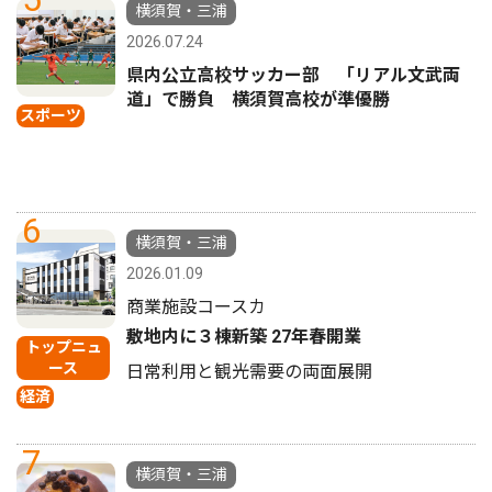
横須賀・三浦
2026.07.24
県内公立高校サッカー部 「リアル文武両
道」で勝負 横須賀高校が準優勝
スポーツ
6
横須賀・三浦
2026.01.09
商業施設コースカ
敷地内に３棟新築 27年春開業
トップニュ
ース
日常利用と観光需要の両面展開
経済
7
横須賀・三浦