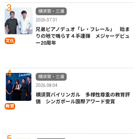
3
横須賀・三浦
2026.07.31
兄弟ピアノデュオ「レ・フレール」 始ま
りの地で鳴らす４手連弾 メジャーデビュ
文化
ー20周年
4
横須賀・三浦
2026.08.04
横須賀バイリンガル 多様性尊重の教育評
価 シンガポール国際アワード受賞
教育
5