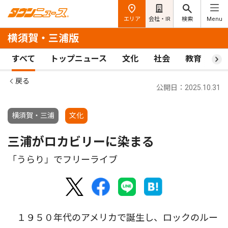
エリア
会社・IR
検索
Menu
横須賀・三浦版
すべて
トップニュース
文化
社会
教育
ス
戻る
公開日：2025.10.31
横須賀・三浦
文化
三浦がロカビリーに染まる
「うらり」でフリーライブ
１９５０年代のアメリカで誕生し、ロックのルー