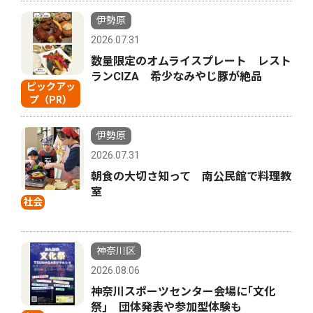
伊勢原
2026.07.31
数量限定のオムライスプレート レスト
ランCIZA 希少なみやじ豚が絶品
ピックアッ
プ（PR）
伊勢原
2026.07.31
朝食の大切さ知って 南公民館で料理教
室
社会
神奈川区
2026.08.06
神奈川スポーツセンター会場に｢文化
祭｣ 団体発表や参加型体験も