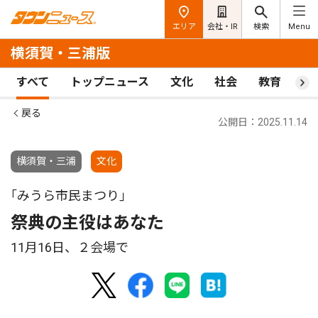
エリア
会社・IR
検索
Menu
横須賀・三浦版
すべて
トップニュース
文化
社会
教育
ス
戻る
公開日：2025.11.14
横須賀・三浦
文化
｢みうら市民まつり｣
祭典の主役はあなた
11月16日、２会場で