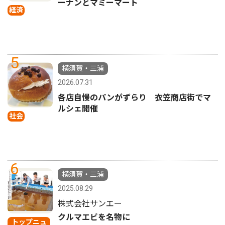
ーナンとマミーマート
経済
5
横須賀・三浦
2026.07.31
各店自慢のパンがずらり 衣笠商店街でマ
ルシェ開催
社会
6
横須賀・三浦
2025.08.29
株式会社サンエー
クルマエビを名物に
トップニュ