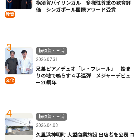
横須賀バイリンガル 多様性尊重の教育評
価 シンガポール国際アワード受賞
教育
3
横須賀・三浦
2026.07.31
兄弟ピアノデュオ「レ・フレール」 始ま
りの地で鳴らす４手連弾 メジャーデビュ
文化
ー20周年
4
横須賀・三浦
2026.04.03
久里浜神明町 大型商業施設 出店者を公表 コ