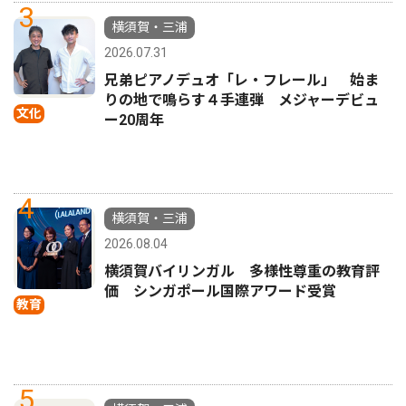
3
横須賀・三浦
2026.07.31
兄弟ピアノデュオ「レ・フレール」 始ま
りの地で鳴らす４手連弾 メジャーデビュ
文化
ー20周年
4
横須賀・三浦
2026.08.04
横須賀バイリンガル 多様性尊重の教育評
価 シンガポール国際アワード受賞
教育
5