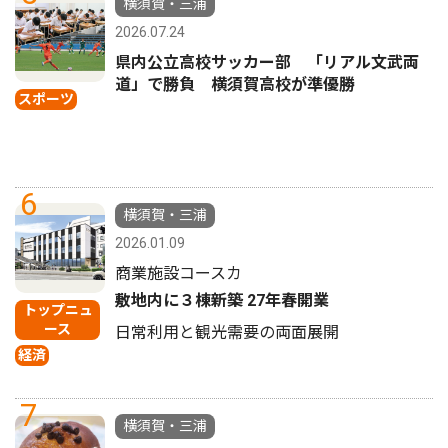
横須賀・三浦
2026.07.24
県内公立高校サッカー部 「リアル文武両
道」で勝負 横須賀高校が準優勝
スポーツ
6
横須賀・三浦
2026.01.09
商業施設コースカ
敷地内に３棟新築 27年春開業
トップニュ
ース
日常利用と観光需要の両面展開
経済
7
横須賀・三浦