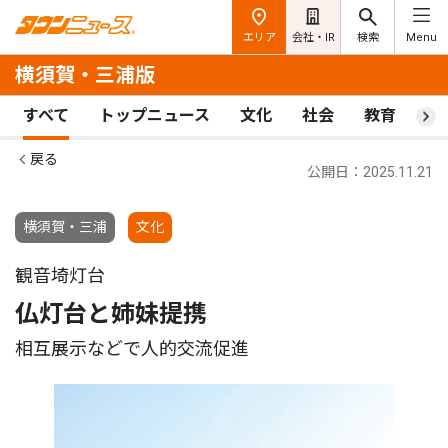
エリア
会社・IR
検索
Menu
横須賀・三浦版
すべて
トップニュース
文化
社会
教育
ス
戻る
公開日：2025.11.21
横須賀・三浦
文化
観音埼灯台
仏灯台と姉妹提携
相互展示などで人的交流促進