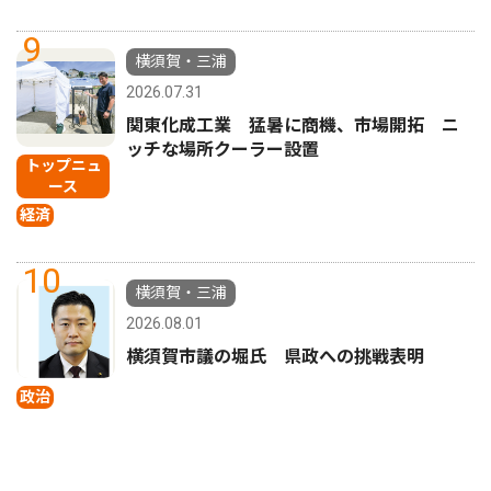
9
横須賀・三浦
2026.07.31
関東化成工業 猛暑に商機、市場開拓 ニ
ッチな場所クーラー設置
トップニュ
ース
経済
10
横須賀・三浦
2026.08.01
横須賀市議の堀氏 県政への挑戦表明
政治