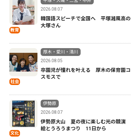
平塚・大磯・二宮・中井
2026.08.07
韓国語スピーチで全国へ 平塚湘風高の
大塚さん
教育
厚木・愛川・清川
2026.08.05
卒園児が憧れを叶える 厚木の保育園コ
スモスで
社会
伊勢原
2026.08.07
伊勢原大山 夏の夜に楽しむ光の競演
絵とうろうまつり 11日から
文化