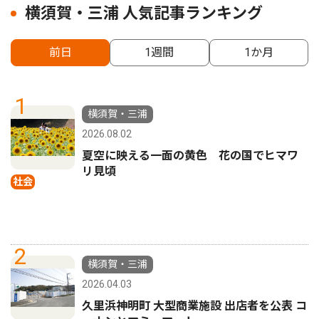
横須賀・三浦 人気記事ランキング
前日
1週間
1か月
1
横須賀・三浦
2026.08.02
夏空に映える一面の黄色 花の国でヒマワ
リ見頃
社会
2
横須賀・三浦
2026.04.03
久里浜神明町 大型商業施設 出店者を公表 コ