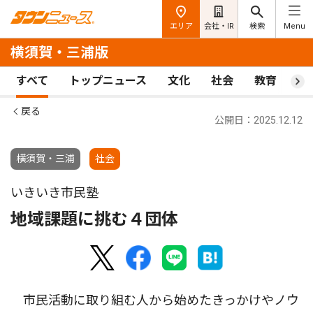
エリア
会社・IR
検索
Menu
横須賀・三浦版
すべて
トップニュース
文化
社会
教育
ス
戻る
公開日：2025.12.12
横須賀・三浦
社会
いきいき市民塾
地域課題に挑む４団体
市民活動に取り組む人から始めたきっかけやノウ