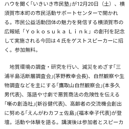
ハウを聞く｢いきいき市民塾｣が12月20日（土）、横
須賀市本町の市民活動サポートセンターで開かれ
る。市民公益活動団体の魅力を発信する横須賀市の
広報紙「Ｙｏｋｏｓｕｋａ Ｌｉｎｋ」の創刊を記念
して実施される今回は４氏をゲストスピーカーに招
く。参加無料。
地質環境の調査・研究を行い、減災をめざす｢三
浦半島活断層調査会｣(茅野教幸会長)、自然観察や生
物調査などを主にする｢鷹取山自然観察会｣(本多久
男代表)、落語や寸劇で悪質商法の危険性を伝える
｢噺の創造社｣(新谷健代表)、高齢者の交流機会創出
に努める｢えんがわカフェ佐島｣(福本幸子代表)が登
壇。活動や体験を語る。講演後は参加者とスピーカ