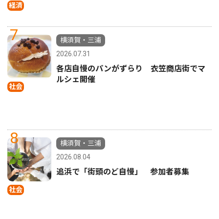
経済
7
横須賀・三浦
2026.07.31
各店自慢のパンがずらり 衣笠商店街でマ
ルシェ開催
社会
8
横須賀・三浦
2026.08.04
追浜で「街頭のど自慢」 参加者募集
社会