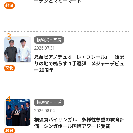
ーナンとマミーマート
経済
3
横須賀・三浦
2026.07.31
兄弟ピアノデュオ「レ・フレール」 始ま
りの地で鳴らす４手連弾 メジャーデビュ
文化
ー20周年
4
横須賀・三浦
2026.08.04
横須賀バイリンガル 多様性尊重の教育評
価 シンガポール国際アワード受賞
教育