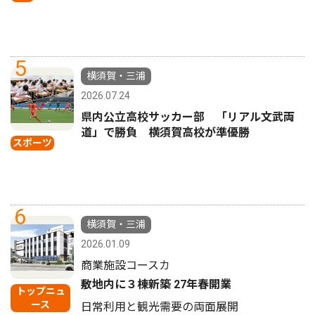
5
横須賀・三浦
2026.07.24
県内公立高校サッカー部 「リアル文武両
道」で勝負 横須賀高校が準優勝
スポーツ
6
横須賀・三浦
2026.01.09
商業施設コースカ
敷地内に３棟新築 27年春開業
トップニュ
ース
日常利用と観光需要の両面展開