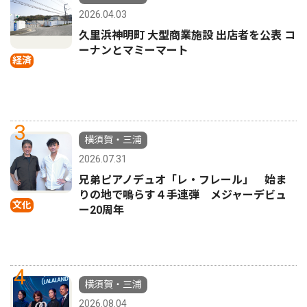
2026.04.03
久里浜神明町 大型商業施設 出店者を公表 コ
ーナンとマミーマート
経済
3
横須賀・三浦
2026.07.31
兄弟ピアノデュオ「レ・フレール」 始ま
りの地で鳴らす４手連弾 メジャーデビュ
文化
ー20周年
4
横須賀・三浦
2026.08.04