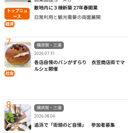
敷地内に３棟新築 27年春開業
トップニュ
ース
日常利用と観光需要の両面展開
経済
7
横須賀・三浦
2026.07.31
各店自慢のパンがずらり 衣笠商店街でマ
ルシェ開催
社会
8
横須賀・三浦
2026.08.04
追浜で「街頭のど自慢」 参加者募集