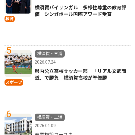
横須賀バイリンガル 多様性尊重の教育評
価 シンガポール国際アワード受賞
教育
5
横須賀・三浦
2026.07.24
県内公立高校サッカー部 「リアル文武両
道」で勝負 横須賀高校が準優勝
スポーツ
6
横須賀・三浦
2026.01.09
商業施設コースカ