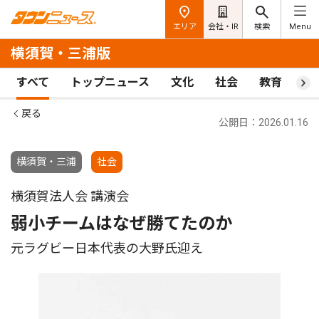
エリア
会社・IR
検索
Menu
横須賀・三浦版
すべて
トップニュース
文化
社会
教育
ス
戻る
公開日：2026.01.16
横須賀・三浦
社会
横須賀法人会 講演会
弱小チームはなぜ勝てたのか
元ラグビー日本代表の大野氏迎え