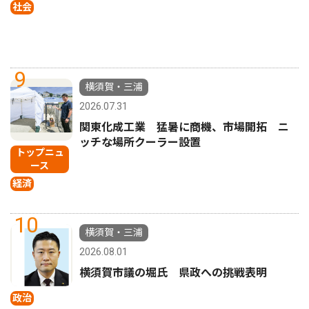
社会
9
横須賀・三浦
2026.07.31
関東化成工業 猛暑に商機、市場開拓 ニ
ッチな場所クーラー設置
トップニュ
ース
経済
10
横須賀・三浦
2026.08.01
横須賀市議の堀氏 県政への挑戦表明
政治