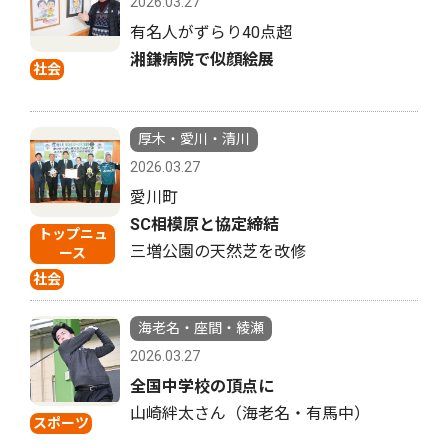
2026.03.27
有名人がずらり40点超
湘鎌病院で似顔絵展
社会
厚木・愛川・清川
2026.03.27
愛川町
SC相模原と協定締結
トップニュ
三増公園の天然芝を改修
ース
社会
海老名・座間・綾瀬
2026.03.27
全国中学校の頂点に
山崎絆太さん（海老名・有馬中）
スポーツ