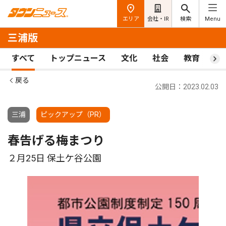
エリア
会社・IR
検索
Menu
三浦版
すべて
トップニュース
文化
社会
教育
ス
戻る
公開日：2023.02.03
三浦
ピックアップ（PR）
春告げる梅まつり
２月25日 保土ケ谷公園