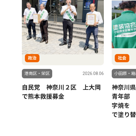
政治
社会
港南区・栄区
2026.08.06
小田原・箱
自民党 神奈川２区 上大岡
神奈川県
で熊本救援募金
青年部 
字焼を 
で塗り替