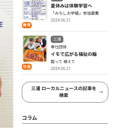
夏休みは体験学習へ
「みちしお学級」参加募集
2024.06.21
教育
三浦
奉仕団体
イモで広がる福祉の輪
掘って 植えて
社会
2024.06.21
三浦 ローカルニュースの記事を
検索
コラム