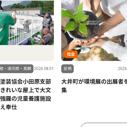
社会
根・湯河原・真鶴
2026.08.01
足柄
2026
塗装協会小田原支部
大井町が環境展の出展者
きれいな屋上で大文
集
強羅の児童養護施設
え奉仕