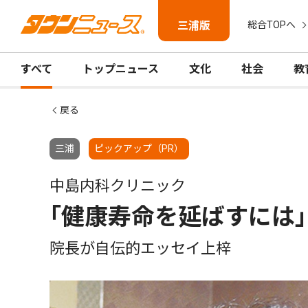
三浦版
総合TOPへ
すべて
トップニュース
文化
社会
教
戻る
三浦
ピックアップ（PR）
中島内科クリニック
｢健康寿命を延ばすには｣
院長が自伝的エッセイ上梓