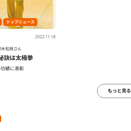
トップニュース
2022.11.18
鈴木松枝さん
の秘訣は太極拳
の功績に表彰
もっと見る