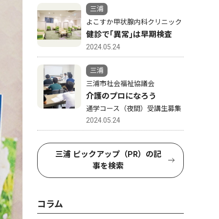
三浦
よこすか甲状腺内科クリニック
健診で｢異常｣は早期検査
2024.05.24
三浦
三浦市社会福祉協議会
介護のプロになろう
通学コース（夜間）受講生募集
2024.05.24
三浦 ピックアップ（PR）の記
事を検索
コラム