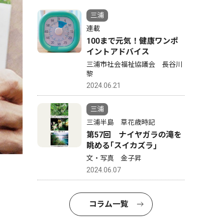
三浦
連載
100まで元気！健康ワンポ
イントアドバイス
三浦市社会福祉協議会 長谷川
黎
2024.06.21
三浦
三浦半島 草花歳時記
第57回 ナイヤガラの滝を
眺める｢スイカズラ｣
文・写真 金子昇
2024.06.07
コラム一覧