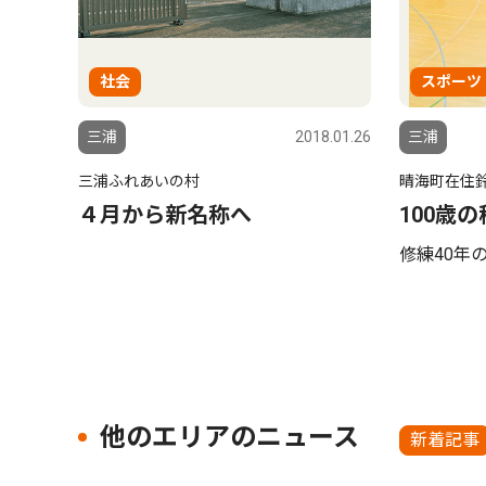
社会
スポーツ
三浦
2018.01.26
三浦
三浦ふれあいの村
晴海町在住
４月から新名称へ
100歳
修練40年
他のエリアのニュース
新着記事