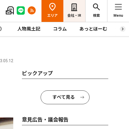
エリア
会社・IR
検索
Menu
R）
人物風土記
コラム
あっとほーむ
プレ
.05.12
ピックアップ
すべて見る
意見広告・議会報告