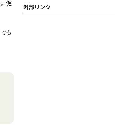
要。健
外部リンク
店でも