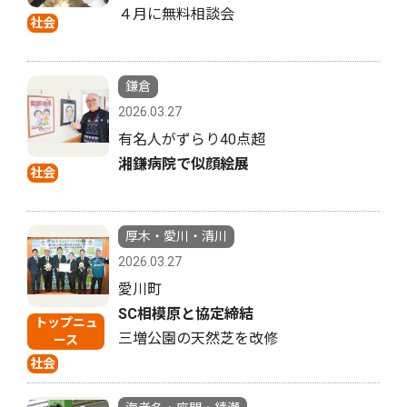
４月に無料相談会
社会
鎌倉
2026.03.27
有名人がずらり40点超
湘鎌病院で似顔絵展
社会
厚木・愛川・清川
2026.03.27
愛川町
SC相模原と協定締結
トップニュ
三増公園の天然芝を改修
ース
社会