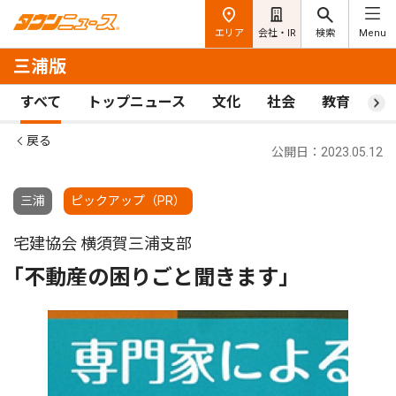
エリア
会社・IR
検索
Menu
三浦版
すべて
トップニュース
文化
社会
教育
ス
戻る
公開日：2023.05.12
三浦
ピックアップ（PR）
宅建協会 横須賀三浦支部
｢不動産の困りごと聞きます｣