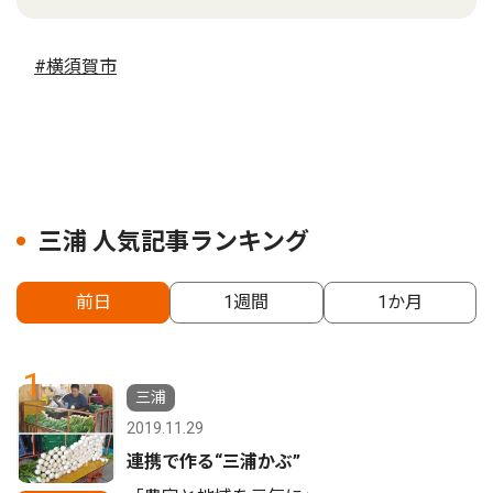
#横須賀市
三浦 人気記事ランキング
前日
1週間
1か月
1
三浦
2019.11.29
連携で作る“三浦かぶ”