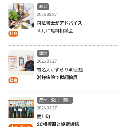
藤沢
2026.03.27
司法書士がアドバイス
４月に無料相談会
社会
鎌倉
2026.03.27
有名人がずらり40点超
湘鎌病院で似顔絵展
社会
厚木・愛川・清川
2026.03.27
愛川町
SC相模原と協定締結
トップニュ