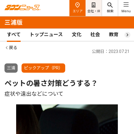
エリア
会社・IR
検索
Menu
三浦版
すべて
トップニュース
文化
社会
教育
ス
戻る
公開日：2023.07.21
三浦
ピックアップ（PR）
ペットの暑さ対策どうする？
症状や遠出などについて