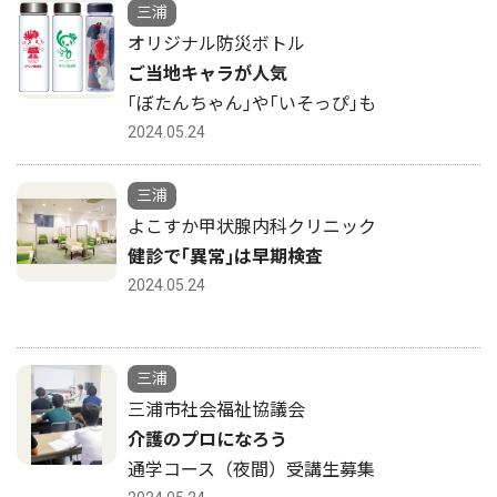
三浦
オリジナル防災ボトル
ご当地キャラが人気
｢ぼたんちゃん｣や｢いそっぴ｣も
2024.05.24
三浦
よこすか甲状腺内科クリニック
健診で｢異常｣は早期検査
2024.05.24
三浦
三浦市社会福祉協議会
介護のプロになろう
通学コース（夜間）受講生募集