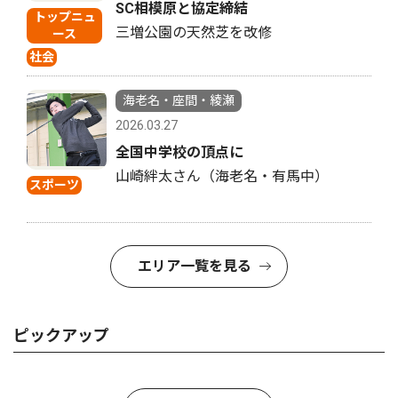
SC相模原と協定締結
トップニュ
三増公園の天然芝を改修
ース
社会
海老名・座間・綾瀬
2026.03.27
全国中学校の頂点に
山崎絆太さん（海老名・有馬中）
スポーツ
エリア一覧を見る
ピックアップ