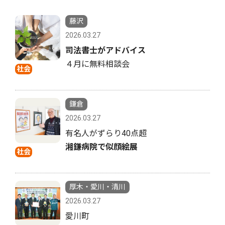
藤沢
2026.03.27
司法書士がアドバイス
４月に無料相談会
社会
鎌倉
2026.03.27
有名人がずらり40点超
湘鎌病院で似顔絵展
社会
厚木・愛川・清川
2026.03.27
愛川町