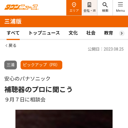
エリア
会社・IR
検索
Menu
三浦版
すべて
トップニュース
文化
社会
教育
ス
戻る
公開日：2023.08.25
三浦
ピックアップ（PR）
安心のパナソニック
補聴器のプロに聞こう
９月７日に相談会