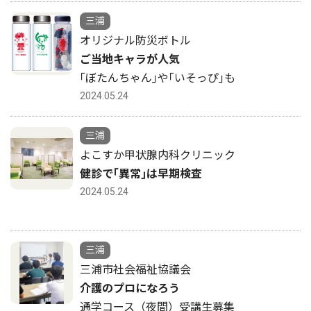
三浦
オリジナル防災ボトル
ご当地キャラが人気
｢ぼたんちゃん｣や｢いそっぴ｣も
2024.05.24
三浦
よこすか甲状腺内科クリニック
健診で｢異常｣は早期検査
2024.05.24
三浦
三浦市社会福祉協議会
介護のプロになろう
通学コース（夜間）受講生募集