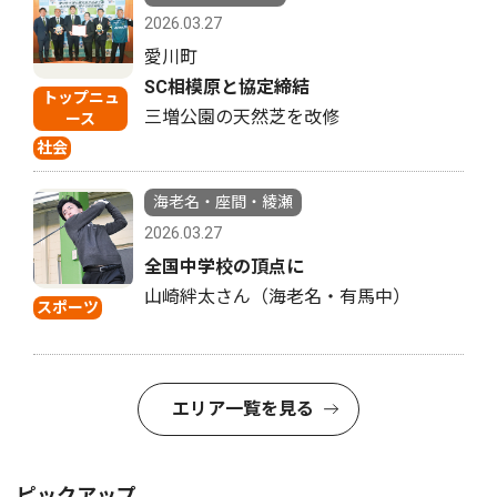
2026.03.27
愛川町
SC相模原と協定締結
トップニュ
三増公園の天然芝を改修
ース
社会
海老名・座間・綾瀬
2026.03.27
全国中学校の頂点に
山崎絆太さん（海老名・有馬中）
スポーツ
エリア一覧を見る
ピックアップ