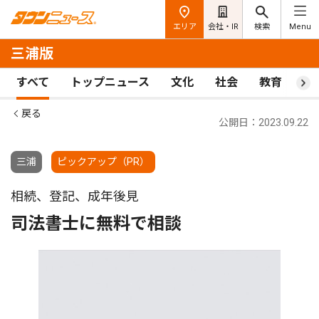
エリア
会社・IR
検索
Menu
三浦版
すべて
トップニュース
文化
社会
教育
ス
戻る
公開日：2023.09.22
三浦
ピックアップ（PR）
相続、登記、成年後見
司法書士に無料で相談