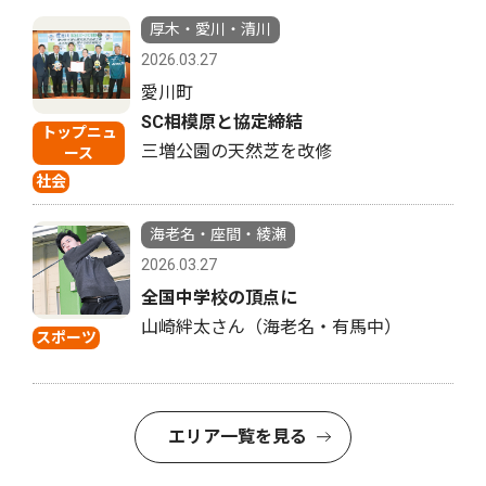
厚木・愛川・清川
2026.03.27
愛川町
SC相模原と協定締結
トップニュ
三増公園の天然芝を改修
ース
社会
海老名・座間・綾瀬
2026.03.27
全国中学校の頂点に
山崎絆太さん（海老名・有馬中）
スポーツ
エリア一覧を見る