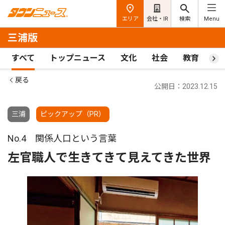
エリア
会社・IR
検索
Menu
三浦版
すべて
トップニュース
文化
社会
教育
ス
戻る
公開日：2023.12.15
三浦
ピックアップ（PR）
No.4 関係人口という言葉
左官職人で生きてきて見えてきた世界