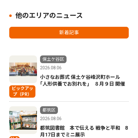
他のエリアのニュース
新着記事
保土ケ谷区
2026.08.06
小さなお葬式 保土ケ谷峰沢町ホール
｢人形供養でお別れを｣ ８月９日 開催
ピックアッ
プ（PR）
都筑区
2026.08.06
都筑図書館 本で伝える 戦争と平和 8
月17日までミニ展示