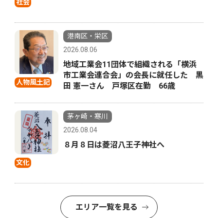
社会
港南区・栄区
2026.08.06
地域工業会11団体で組織される「横浜
市工業会連合会」の会長に就任した 黒
人物風土記
田 憲一さん 戸塚区在勤 66歳
茅ヶ崎・寒川
2026.08.04
８月８日は菱沼八王子神社へ
文化
エリア一覧を見る