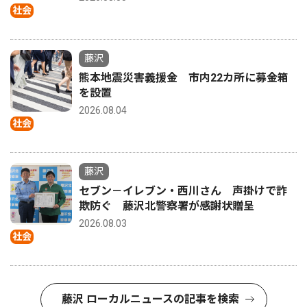
社会
藤沢
熊本地震災害義援金 市内22カ所に募金箱
を設置
2026.08.04
社会
藤沢
セブン－イレブン・西川さん 声掛けで詐
欺防ぐ 藤沢北警察署が感謝状贈呈
2026.08.03
社会
藤沢 ローカルニュースの記事を検索