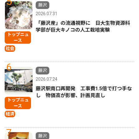
5
藤沢
2026.07.31
「藤沢産」の流通視野に 日大生物資源科
学部が巨大キノコの人工栽培実験
トップニュ
ース
社会
6
藤沢
2026.07.24
藤沢駅南口再開発 工事費1.5倍で打つ手な
し 物価高が影響、計画見直し
トップニュ
ース
経済
7
藤沢