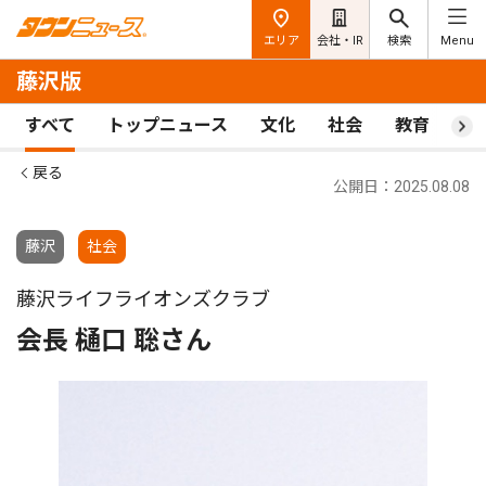
エリア
会社・IR
検索
Menu
藤沢版
すべて
トップニュース
文化
社会
教育
ス
戻る
公開日：2025.08.08
藤沢
社会
藤沢ライフライオンズクラブ
会長 樋口 聡さん