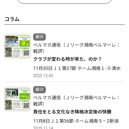
コラム
藤沢
ベルマガ通信（Ｊリーグ湘南ベルマーレ：
戦評）
クラブが変わる時が来た、のか？
11月30日Ｊ１第37節 ホーム湘南１-０清水
2025.12.05
藤沢
ベルマガ通信（Ｊリーグ湘南ベルマーレ：
戦評）
責任をとる文化なき降格決定後の快勝
11月8日Ｊ１第36節 ホーム湘南 5 – 2新潟
2025.11.14