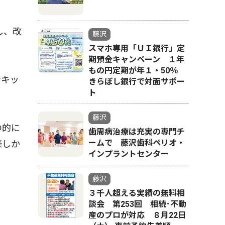
し、改
藤沢
スマホ専用「ＵＩ銀行」定
期預金キャンペーン １年
もの円定期が年１・50％
やキッ
きらぼし銀行で対面サポー
ト
藤沢
の的に
歯周病治療は充実の専門チ
ームで 藤沢歯科ペリオ・
楽しか
インプラントセンター
藤沢
３千人超える実績の無料相
談会 第253回 相続･不動
産のプロが対応 ８月22日