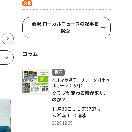
文化
名店ビルなど３棟一体開発
セブン－
２０２７年夏に営業終了
ん 声掛
北警察署
藤沢 ローカルニュースの記事を
準備組合がテナントに説明
検索
コラム
藤沢
ベルマガ通信（Ｊリーグ湘南ベ
ルマーレ：戦評）
クラブが変わる時が来た、
のか？
11月30日Ｊ１第37節 ホー
ム湘南１-０清水
2025.12.05