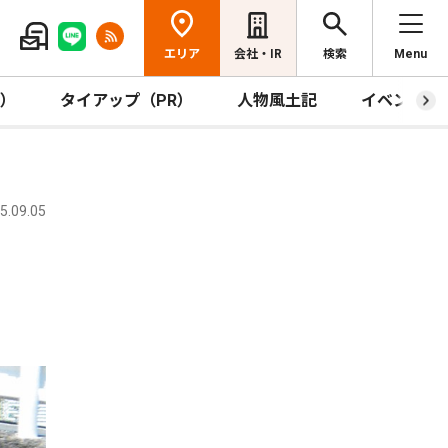
エリア
会社・IR
検索
Menu
R）
タイアップ（PR）
人物風土記
イベント
.09.05