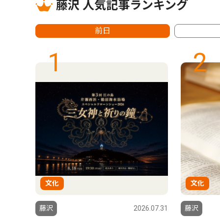
藤沢 人気記事ランキング
前日
1
2
文化
文化
6.07.31
藤沢
2026.07.31
藤沢