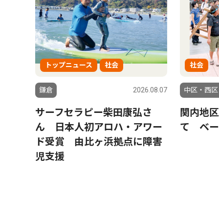
トップニュース
社会
社会
鎌倉
2026.08.07
中区・西区
サーフセラピー柴田康弘さ
関内地区
ん 日本人初アロハ・アワー
て ベー
ド受賞 由比ヶ浜拠点に障害
児支援