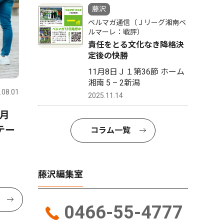
藤沢
ベルマガ通信（Ｊリーグ湘南ベ
ルマーレ：戦評）
責任をとる文化なき降格決
定後の快勝
11月8日Ｊ１第36節 ホーム
湘南 5 – 2新潟
.08.01
2025.11.14
月
テー
コラム一覧
藤沢編集室
0466-55-4777