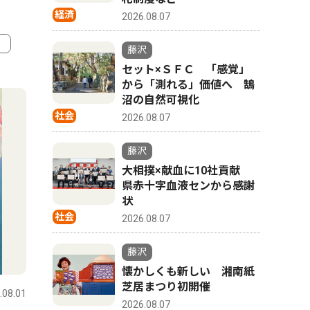
経済
2026.08.07
藤沢
セット×ＳＦＣ 「感覚」
4
5
から「測れる」価値へ 鵠
沼の自然可視化
社会
2026.08.07
藤沢
大相撲×献血に10社貢献
県赤十字血液センから感謝
状
社会
2026.08.07
藤沢
経済
社会
懐かしくも新しい 湘南紙
芝居まつり初開催
.08.01
藤沢
2024.06.28
藤沢
2026.08.07