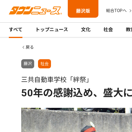
藤沢版
総合TOPへ
すべて
トップニュース
文化
社会
教
戻る
藤沢
社会
三共自動車学校「絆祭」
50年の感謝込め、盛大