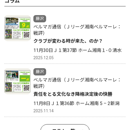
コラム
藤沢
ベルマガ通信（Ｊリーグ湘南ベルマーレ：
戦評）
クラブが変わる時が来た、のか？
11月30日Ｊ１第37節 ホーム湘南１-０清水
2025.12.05
藤沢
ベルマガ通信（Ｊリーグ湘南ベルマーレ：
戦評）
責任をとる文化なき降格決定後の快勝
11月8日Ｊ１第36節 ホーム湘南 5 – 2新潟
2025.11.14