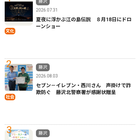
藤沢
2026.07.31
夏夜に浮かぶ江の島伝説 ８月18日にドロ
ーンショー
文化
2
藤沢
2026.08.03
セブン－イレブン・西川さん 声掛けで詐
欺防ぐ 藤沢北警察署が感謝状贈呈
社会
3
藤沢