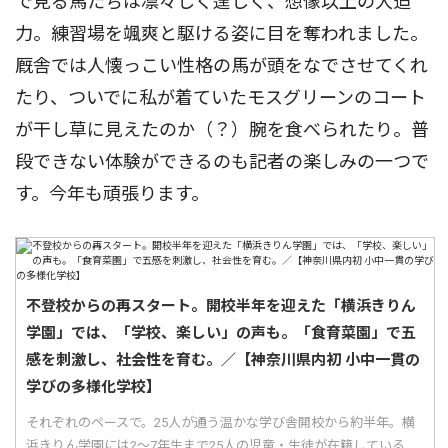
で見る馬たちは凛々しく逞しく、想像以上の大迫
力。練習場を颯爽と駆ける姿に目を奪われました。
厩舎では人懐っこい性格の馬が頭をなでさせてくれ
たり、ついでに私が着ていたモスグリーンのコート
が干し草に見えたのか（？）腕を食べられたり。普
段できない体験ができるのも記者の楽しみの一つで
す。今年も頑張ります。
不登校からの再スタート。開校半年を迎えた「横浜きりん
学園」では、「学校、楽しい」の声も。「食育菜園」で五
感を刺激し、社会性を育む。／【神奈川県内初 小中一貫の
学びの多様化学校】
それぞれのペースで。25人が通う温かな学び舎開校から約半年。横
浜きりん学園には2〜7年生まで25人の児童・生徒が在籍している