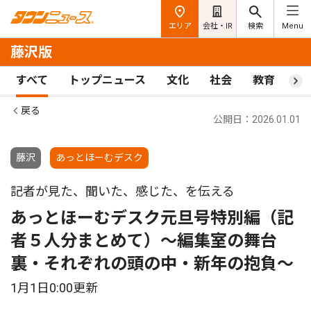
エリア
会社・IR
検索
Menu
藤沢版
すべて
トップニュース
文化
社会
教育
ス
戻る
公開日：2026.01.01
藤沢
あっとほーむデスク
記者が見た、聞いた、感じた、を伝える
あっとほーむデスク元旦号特別編（記
者５人分まとめて）〜編集室の舞台
裏・それぞれの頭の中・新年の抱負〜
1月1日0:00更新