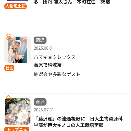
る 田畑 颯太さん 本町在住 35歳
人物風土記
8
藤沢
2025.08.01
ハマキョウレックス
葛原で納涼祭
社会
抽選会や多彩なゲスト
9
藤沢
2026.07.31
「藤沢産」の流通視野に 日大生物資源科
学部が巨大キノコの人工栽培実験
トップニュ