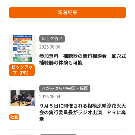
新着記事
保土ケ谷区
2026.08.06
参加無料 補聴器の無料相談会 耳穴式
補聴器の体験も可能
ピックアッ
プ（PR）
さがみはら中央区・緑区
2026.08.04
９月５日に開催される相模原納涼花火大
会の実行委員長がラジオ出演 ＰＲに奔
社会
走