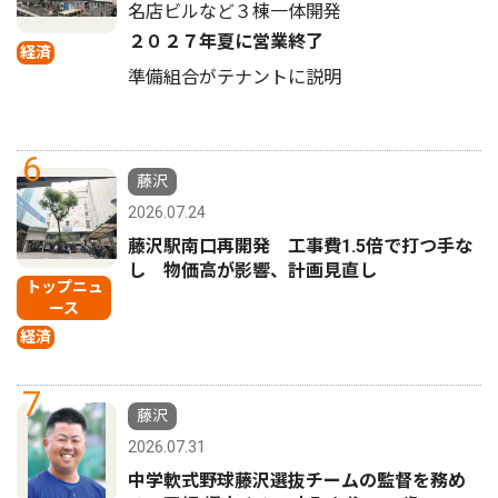
名店ビルなど３棟一体開発
２０２７年夏に営業終了
経済
準備組合がテナントに説明
6
藤沢
2026.07.24
藤沢駅南口再開発 工事費1.5倍で打つ手な
し 物価高が影響、計画見直し
トップニュ
ース
経済
7
藤沢
2026.07.31
中学軟式野球藤沢選抜チームの監督を務め