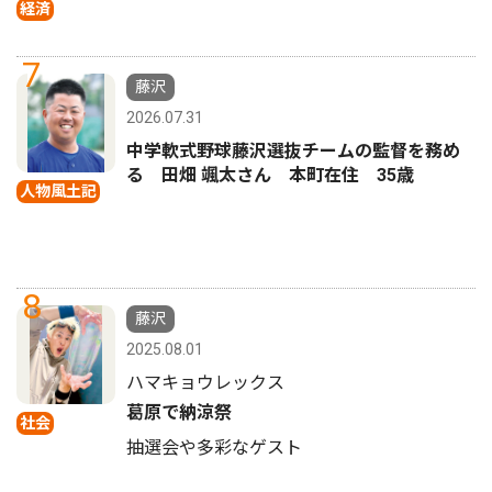
経済
7
藤沢
2026.07.31
中学軟式野球藤沢選抜チームの監督を務め
る 田畑 颯太さん 本町在住 35歳
人物風土記
8
藤沢
2025.08.01
ハマキョウレックス
葛原で納涼祭
社会
抽選会や多彩なゲスト