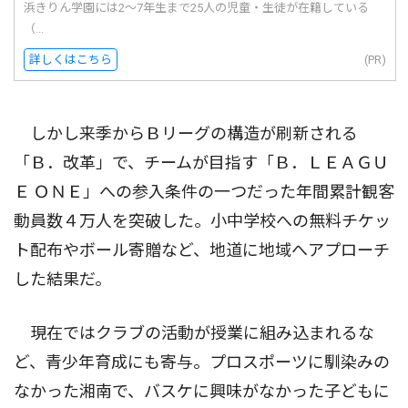
浜きりん学園には2〜7年生まで25人の児童・生徒が在籍している
（...
詳しくはこちら
(PR)
しかし来季からＢリーグの構造が刷新される
「Ｂ．改革」で、チームが目指す「Ｂ．ＬＥＡＧＵ
Ｅ ＯＮＥ」への参入条件の一つだった年間累計観客
動員数４万人を突破した。小中学校への無料チケッ
ト配布やボール寄贈など、地道に地域へアプローチ
した結果だ。
現在ではクラブの活動が授業に組み込まれるな
ど、青少年育成にも寄与。プロスポーツに馴染みの
なかった湘南で、バスケに興味がなかった子どもに