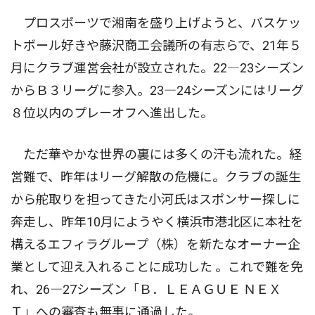
プロスポーツで湘南を盛り上げようと、バスケッ
トボール好きや藤沢商工会議所の有志らで、21年５
月にクラブ運営会社が設立された。22―23シーズン
からＢ３リーグに参入。23―24シーズンにはリーグ
８位以内のプレーオフへ進出した。
ただ華やかな世界の裏には多くの汗も流れた。経
営難で、昨年はリーグ解散の危機に。クラブの誕生
から舵取りを担ってきた小河氏はスポンサー探しに
奔走し、昨年10月にようやく横浜市港北区に本社を
構えるエフィラグループ（株）を新たなオーナー企
業として迎え入れることに成功した 。これで難を免
れ、26―27シーズン「Ｂ．ＬＥＡＧＵＥ ＮＥＸ
Ｔ」への審査も無事に通過した。