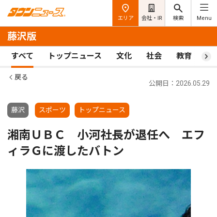
エリア
会社・IR
検索
Menu
藤沢版
すべて
トップニュース
文化
社会
教育
ス
戻る
公開日：2026.05.29
藤沢
スポーツ
トップニュース
湘南ＵＢＣ 小河社長が退任へ エフ
ィラＧに渡したバトン