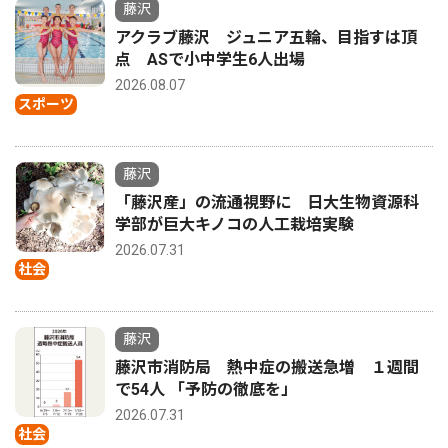
藤沢
アクラブ藤沢 ジュニア五輪、目指すは頂
点 ASで小中学生6人出場
2026.08.07
スポーツ
藤沢
「藤沢産」の流通視野に 日大生物資源科
学部が巨大キノコの人工栽培実験
2026.07.31
社会
藤沢
藤沢市消防局 熱中症の搬送急増 １週間
で54人 「予防の徹底を」
2026.07.31
社会