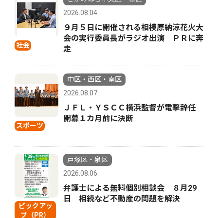
2026.08.04
９月５日に開催される相模原納涼花火大
会の実行委員長がラジオ出演 ＰＲに奔
社会
走
中区・西区・南区
2026.08.07
ＪＦＬ・ＹＳＣＣ横浜監督が電撃辞任
開幕１カ月前に決断
スポーツ
戸塚区・泉区
2026.08.06
弁護士による無料個別相談会 ８月29
日 相続など不動産の問題を解決
ピックアッ
プ（PR）