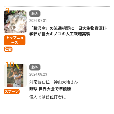
9
藤沢
2026.07.31
「藤沢産」の流通視野に 日大生物資源科
学部が巨大キノコの人工栽培実験
トップニュ
ース
社会
10
藤沢
2024.08.23
湘南台在住 神山大地さん
野球 世界大会で準優勝
スポーツ
個人では首位打者に