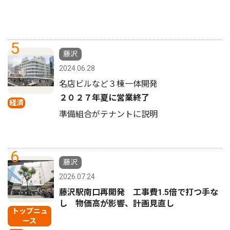
5
藤沢
2024.06.28
名店ビルなど３棟一体開発
２０２７年夏に営業終了
経済
準備組合がテナントに説明
6
藤沢
2026.07.24
藤沢駅南口再開発 工事費1.5倍で打つ手な
し 物価高が影響、計画見直し
トップニュ
ース