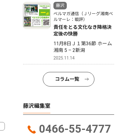
藤沢
ベルマガ通信（Ｊリーグ湘南ベ
ルマーレ：戦評）
責任をとる文化なき降格決
定後の快勝
11月8日Ｊ１第36節 ホーム
湘南 5 – 2新潟
2025.11.14
コラム一覧
藤沢編集室
0466-55-4777