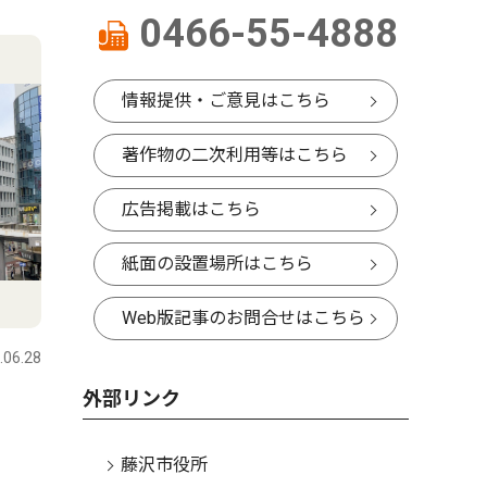
4
5
0466-55-4888
情報提供・ご意見はこちら
著作物の二次利用等はこちら
広告掲載はこちら
紙面の設置場所はこちら
文化
トップニ
Web版記事のお問合せはこちら
.06.28
藤沢
2026.07.29
藤沢
外部リンク
発酵食品と盆踊り ８月５日
藤沢駅南
江の島で祭り
倍で打つ
藤沢市役所
響、計画