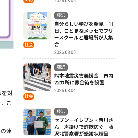
2026.08.06
藤沢
自分らしい学びを発見 11
日、こどまなメッセでフリ
ースクールと居場所が大集
合
社会
2026.08.05
藤沢
熊本地震災害義援金 市内
22カ所に募金箱を設置
2026.08.04
報を対
社会
一。こ
藤沢
。
セブン－イレブン・西川さ
ん 声掛けで詐欺防ぐ 藤
との連
沢北警察署が感謝状贈呈