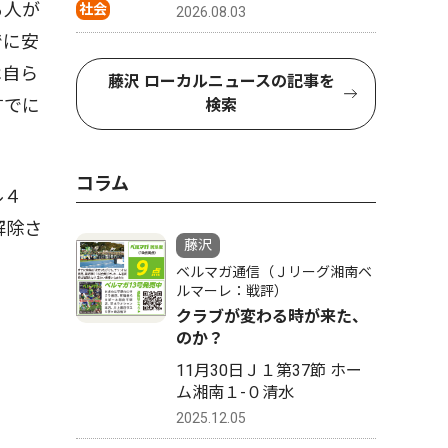
る人が
社会
2026.08.03
でに安
は自ら
藤沢 ローカルニュースの記事を
すでに
検索
コラム
ル４
解除さ
藤沢
ベルマガ通信（Ｊリーグ湘南ベ
ルマーレ：戦評）
クラブが変わる時が来た、
のか？
11月30日Ｊ１第37節 ホー
ム湘南１-０清水
2025.12.05