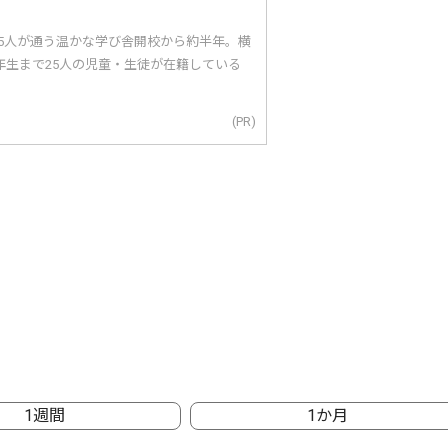
25人が通う温かな学び舎開校から約半年。横
年生まで25人の児童・生徒が在籍している
(PR)
1週間
1か月