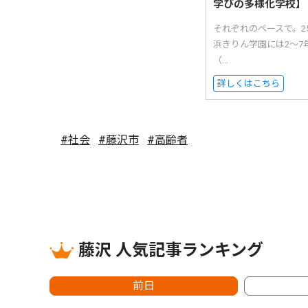
学びの多様化学校】
それぞれのペースで。
浜きりん学園には2〜7
（...
詳しくはこちら
#社会
#藤沢市
#高齢者
藤沢 人気記事ランキング
前日