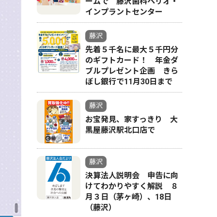
ームで 藤沢歯科ペリオ・
インプラントセンター
藤沢
先着５千名に最大５千円分
のギフトカード！ 年金ダ
ブルプレゼント企画 きら
ぼし銀行で11月30日まで
藤沢
お宝発見、家すっきり 大
黒屋藤沢駅北口店で
藤沢
決算法人説明会 申告に向
けてわかりやすく解説 ８
月３日（茅ヶ崎）、18日
（藤沢）