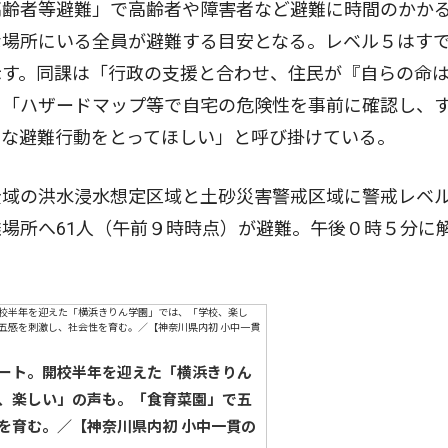
高齢者等避難」で高齢者や障害者など避難に時間のかか
な場所にいる全員が避難する目安となる。レベル５はす
示す。同課は「行政の支援と合わせ、住民が『自らの命
。「ハザードマップ等で自宅の危険性を事前に確認し、
切な避難行動をとってほしい」と呼び掛けている。
域の洪水浸水想定区域と土砂災害警戒区域に警戒レベ
場所へ61人（午前９時時点）が避難。午後０時５分に
ート。開校半年を迎えた「横浜きりん
、楽しい」の声も。「食育菜園」で五
を育む。／【神奈川県内初 小中一貫の