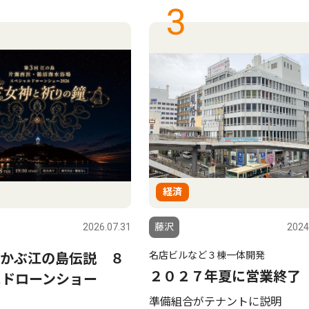
3
経済
2026.07.31
藤沢
2024
名店ビルなど３棟一体開発
かぶ江の島伝説 ８
２０２７年夏に営業終了
にドローンショー
準備組合がテナントに説明