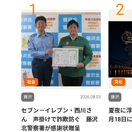
1
2
社会
文化
6.07.31
藤沢
2026.08.03
藤沢
ーム
セブン－イレブン・西川さ
夏夜に浮
颯太さ
ん 声掛けで詐欺防ぐ 藤沢
月18日
北警察署が感謝状贈呈