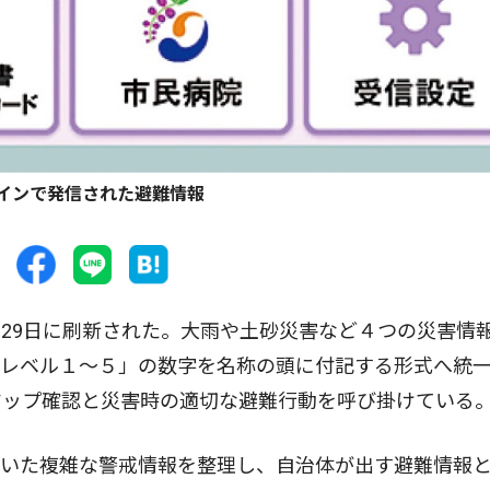
インで発信された避難情報
29日に刷新された。大雨や土砂災害など４つの災害情
戒レベル１〜５」の数字を名称の頭に付記する形式へ統
マップ確認と災害時の適切な避難行動を呼び掛けている
いた複雑な警戒情報を整理し、自治体が出す避難情報