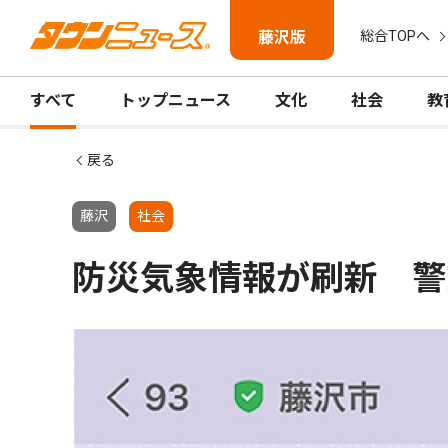
藤沢版
総合TOPへ
すべて
トップニュース
文化
社会
教
戻る
藤沢
社会
防災気象情報が刷新 警