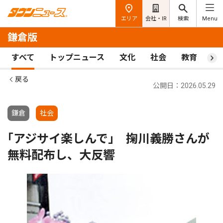
エリア
会社・IR
検索
Menu
鎌倉版
すべて
トップニュース
文化
社会
教育
ス
戻る
公開日：2026.05.29
鎌倉
社会
｢アジサイ楽しんで｣ 掬川義勝さんが
無料配布し、大反響