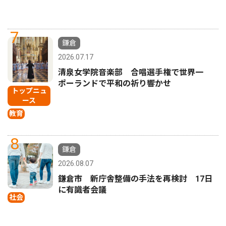
7
鎌倉
2026.07.17
清泉女学院音楽部 合唱選手権で世界一
ポーランドで平和の祈り響かせ
トップニュ
ース
教育
8
鎌倉
2026.08.07
鎌倉市 新庁舎整備の手法を再検討 17日
に有識者会議
社会