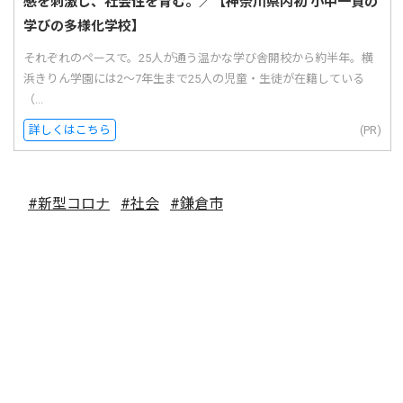
感を刺激し、社会性を育む。／【神奈川県内初 小中一貫の
学びの多様化学校】
それぞれのペースで。25人が通う温かな学び舎開校から約半年。横
浜きりん学園には2〜7年生まで25人の児童・生徒が在籍している
（...
詳しくはこちら
(PR)
#新型コロナ
#社会
#鎌倉市