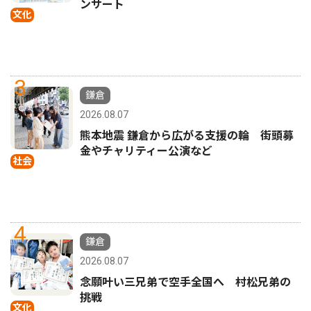
ンサート
文化
3
鎌倉
2026.08.07
熊本地震 鎌倉から広がる支援の輪 街頭募
金やチャリティー公演など
社会
4
鎌倉
2026.08.07
念願叶い三兄弟で空手全国へ 村松兄弟の
挑戦
文化