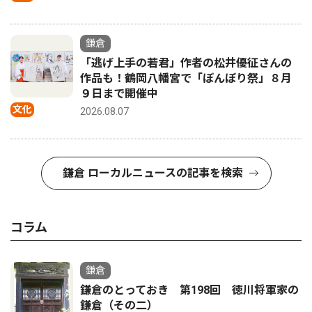
鎌倉
「逃げ上手の若君」作者の松井優征さんの
作品も！鶴岡八幡宮で「ぼんぼり祭」８月
９日まで開催中
文化
2026.08.07
鎌倉 ローカルニュースの記事を検索
コラム
鎌倉
鎌倉のとっておき 第198回 徳川将軍家の
鎌倉（その二）