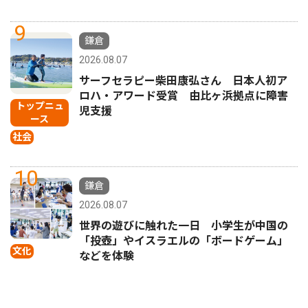
9
鎌倉
2026.08.07
サーフセラピー柴田康弘さん 日本人初ア
ロハ・アワード受賞 由比ヶ浜拠点に障害
トップニュ
児支援
ース
社会
10
鎌倉
2026.08.07
世界の遊びに触れた一日 小学生が中国の
「投壺」やイスラエルの「ボードゲーム」
文化
などを体験