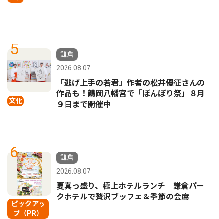
5
鎌倉
2026.08.07
「逃げ上手の若君」作者の松井優征さんの
作品も！鶴岡八幡宮で「ぼんぼり祭」８月
文化
９日まで開催中
6
鎌倉
2026.08.07
夏真っ盛り、極上ホテルランチ 鎌倉パー
クホテルで贅沢ブッフェ＆季節の会席
ピックアッ
プ（PR）