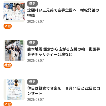
鎌倉
念願叶い三兄弟で空手全国へ 村松兄弟の
挑戦
2026.08.07
文化
鎌倉
熊本地震 鎌倉から広がる支援の輪 街頭募
金やチャリティー公演など
2026.08.07
社会
鎌倉
休日は鎌倉で音楽を ８月11日と22日にコ
ンサート
2026.08.07
文化