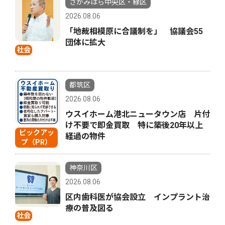
さがみはら中央区・緑区
2026.08.06
「地裁相模原に合議制を」 協議会55
団体に拡大
社会
都筑区
2026.08.06
ウスイホーム港北ニュータウン店 片付
け不要で即金買取 特に築後20年以上
ピックアッ
経過の物件
プ（PR）
神奈川区
2026.08.06
区内歯科医が協会設立 インプラント治
療の普及図る
社会