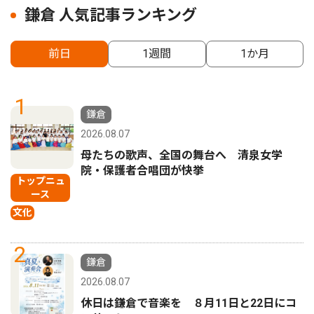
鎌倉 人気記事ランキング
前日
1週間
1か月
1
鎌倉
2026.08.07
母たちの歌声、全国の舞台へ 清泉女学
院・保護者合唱団が快挙
トップニュ
ース
文化
2
鎌倉
2026.08.07
休日は鎌倉で音楽を ８月11日と22日にコ