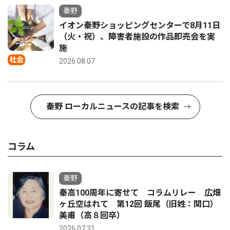
秦野
イオン秦野ショッピングセンターで8月11日
（火・祝）、障害者施設の作品即売会を実
施
社会
2026.08.07
秦野 ローカルニュースの記事を検索
コラム
秦野
秦高100周年に寄せて コラムリレー 広畑
ヶ丘空はれて 第12回 飯尾（旧姓：関口）
美甫（高８回卒）
2026.07.31