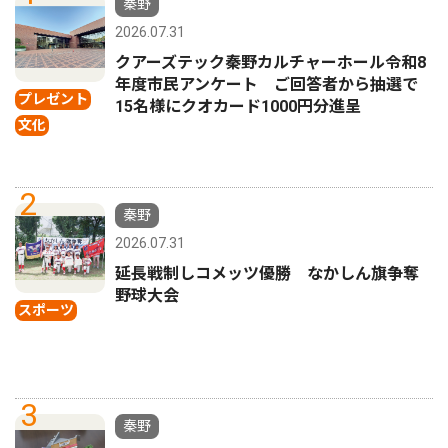
秦野
2026.07.31
クアーズテック秦野カルチャーホール令和8
年度市民アンケート ご回答者から抽選で
プレゼント
15名様にクオカード1000円分進呈
文化
2
秦野
2026.07.31
延長戦制しコメッツ優勝 なかしん旗争奪
野球大会
スポーツ
3
秦野