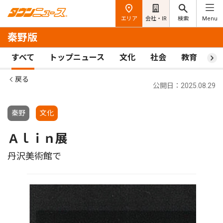
エリア
会社・IR
検索
Menu
秦野版
すべて
トップニュース
文化
社会
教育
ス
戻る
公開日：2025.08.29
秦野
文化
Ａｌｉｎ展
丹沢美術館で