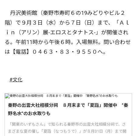
丹沢美術館（秦野市寿町６の19みどりやビル２
階）で９月３日（水）から７日（日）まで、「Ａｌ
ｉｎ（アリン）展-エロスとタナトス-」が開催され
る。午前11時から午後６時。入場無料。問い合わせ
は【電話】０４６３・８３・９５５０へ。
#文化
秦野の出雲大社相模分祠 ８月末まで「夏詣」開催中 ”秦
野名水”のお水取りも
「関東のいずもさん」で知られる秦野市の出雲大社相模分祠で、さ
まざまな夏の催し「夏詣（なつもうで）」が８月31日（月）まで開