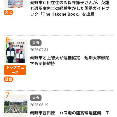
秦野市戸川在住の久保寺節子さんが、英語
と通訳案内士の経験生かした英語ガイドブ
文化
ック「The Hakone Book」を出版
6
秦野
2026.07.31
秦野市と上智大が連携協定 短期大学部閉
学も関係維持
トップニュ
ース
社会
7
秦野
2026.06.19
秦野市西田原 ハス池の鑑賞環境整備 ７