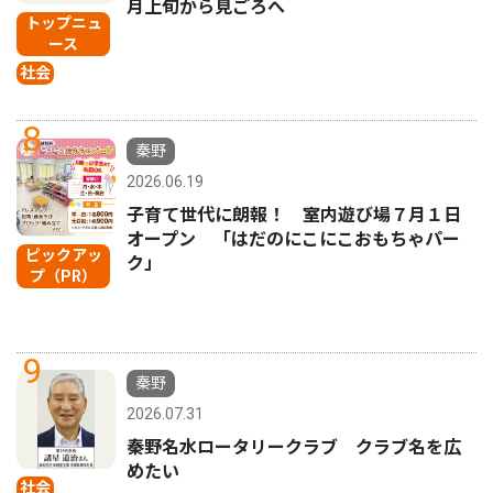
月上旬から見ごろへ
トップニュ
ース
社会
8
秦野
2026.06.19
子育て世代に朗報！ 室内遊び場７月１日
オープン 「はだのにこにこおもちゃパー
ピックアッ
ク」
プ（PR）
9
秦野
2026.07.31
秦野名水ロータリークラブ クラブ名を広
めたい
社会