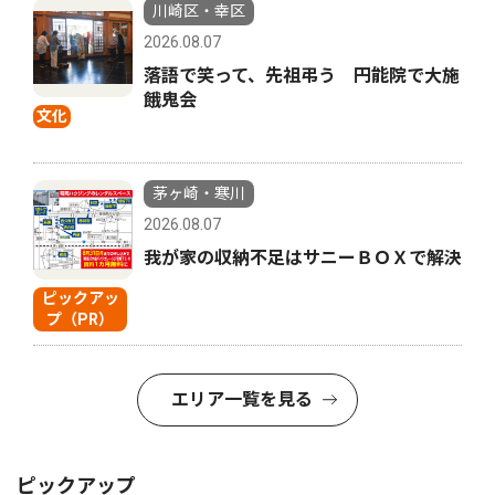
川崎区・幸区
2026.08.07
落語で笑って、先祖弔う 円能院で大施
餓鬼会
文化
茅ヶ崎・寒川
2026.08.07
我が家の収納不足はサニーＢＯＸで解決
ピックアッ
プ（PR）
エリア一覧を見る
ピックアップ