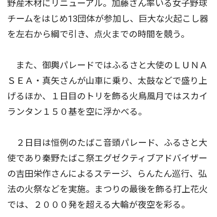
野産木材にリニューアル。加藤さん率いる女子野球
チームをはじめ13団体が参加し、巨大な火起こし器
を左右から綱で引き、点火までの時間を競う。
また、御輿パレードではふるさと大使のＬＵＮＡ
ＳＥＡ・真矢さんが山車に乗り、太鼓などで盛り上
げるほか、１日目のトリを飾る火鳥風月ではスカイ
ランタン１５０基を空に浮かべる。
２日目は恒例のたばこ音頭パレード、ふるさと大
使であり秦野たばこ祭エグゼクティブアドバイザー
の吉田栄作さんによるステージ、らんたん巡行、弘
法の火祭などを実施。まつりの最後を飾る打上花火
では、２０００発を超える大輪が夜空を彩る。