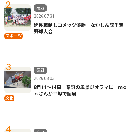
2
秦野
2026.07.31
延長戦制しコメッツ優勝 なかしん旗争奪
野球大会
スポーツ
3
秦野
2026.08.03
8月11〜14日 秦野の風景ジオラマに ｍｏ
ｏさんが平塚で個展
文化
4