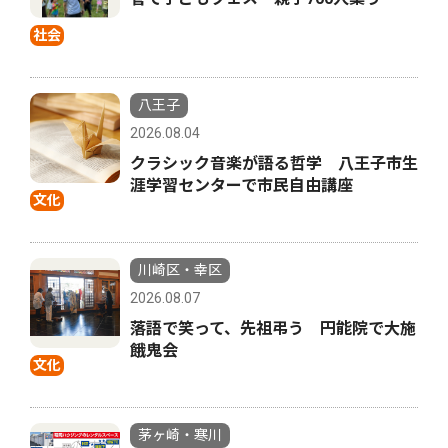
社会
八王子
2026.08.04
クラシック音楽が語る哲学 八王子市生
涯学習センターで市民自由講座
文化
川崎区・幸区
2026.08.07
落語で笑って、先祖弔う 円能院で大施
餓鬼会
文化
茅ヶ崎・寒川