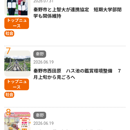
2026.07.31
秦野市と上智大が連携協定 短期大学部閉
学も関係維持
トップニュ
ース
社会
7
秦野
2026.06.19
秦野市西田原 ハス池の鑑賞環境整備 ７
月上旬から見ごろへ
トップニュ
ース
社会
8
秦野
2026.06.19