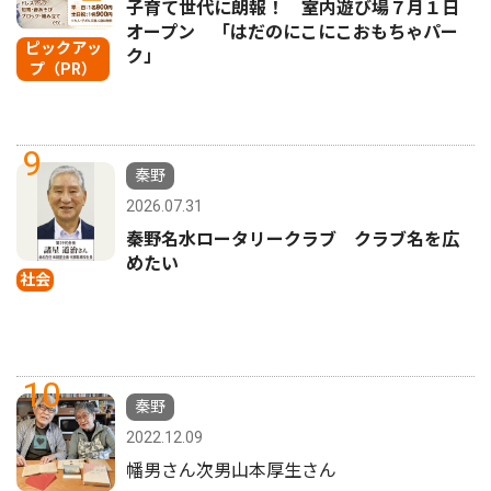
子育て世代に朗報！ 室内遊び場７月１日
オープン 「はだのにこにこおもちゃパー
ピックアッ
ク」
プ（PR）
9
秦野
2026.07.31
秦野名水ロータリークラブ クラブ名を広
めたい
社会
10
秦野
2022.12.09
幡男さん次男山本厚生さん