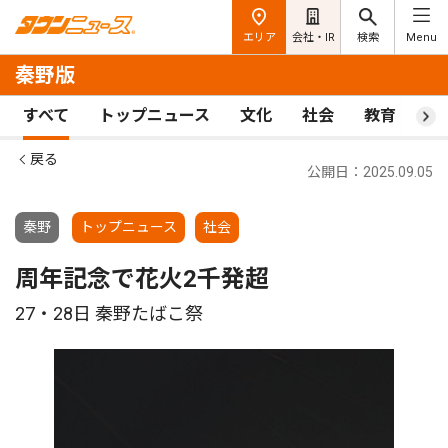
エリア
会社・IR
検索
Menu
秦野版
すべて
トップニュース
文化
社会
教育
ス
戻る
公開日：2025.09.05
秦野
トップニュース
社会
周年記念で花火2千発超
27・28日 秦野たばこ祭