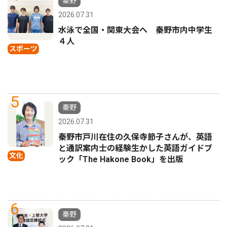
秦野
2026.07.31
水泳で全国・関東大会へ 秦野市内中学生
４人
スポーツ
5
秦野
2026.07.31
秦野市戸川在住の久保寺節子さんが、英語
と通訳案内士の経験生かした英語ガイドブ
文化
ック「The Hakone Book」を出版
6
秦野