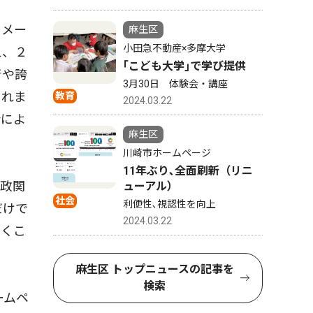
イメー
麻生区
小田急不動産×多摩大学
え、２
｢こども大学｣で学び提供
着や誇
3月30日 体験会・講座
これま
教育
2024.03.22
会によ
麻生区
川崎市ホームページ
11年ぶり､全面刷新（リニ
政関
ューアル）
社会
利便性､視認性を向上
だけで
2024.03.22
いくこ
麻生区 トップニュースの記事を
検索
ームペ