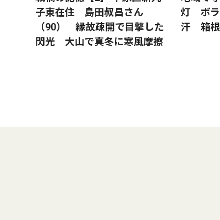
子東在住 島田叔昌さん
灯 ボラ
（90） 縁故疎開で目撃した
汗 箱根
閃光 大山で真冬に寒風摩擦