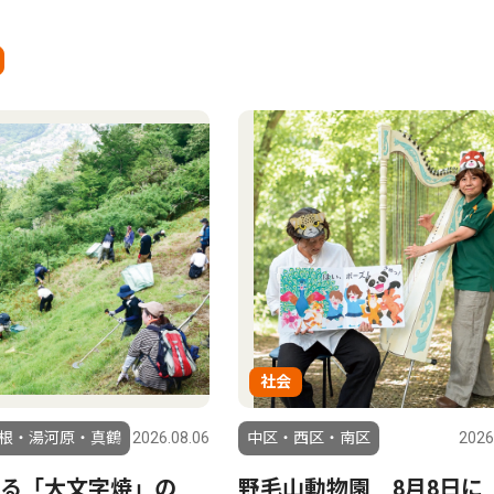
社会
根・湯河原・真鶴
2026.08.06
中区・西区・南区
2026
る「大文字焼」の
野毛山動物園 8月8日に