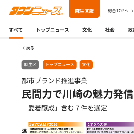
麻生区版
総合TOPへ
すべて
トップニュース
文化
社会
教
戻る
麻生区
トップニュース
文化
都市ブランド推進事業
民間力で川崎の魅力発信
「愛着醸成」含む７件を選定