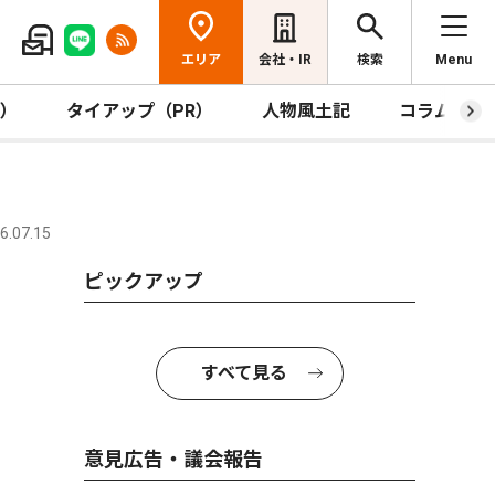
エリア
会社・IR
検索
Menu
R）
タイアップ（PR）
人物風土記
コラム
.07.15
ピックアップ
すべて見る
意見広告・議会報告