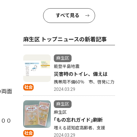
すべて見る
麻生区 トップニュースの新着記事
麻生区
能登半島地震
災害時のトイレ、備えは
携帯用不備60％ 市、啓発に力
社会
2024.03.29
の両面
麻生区
麻生区
｢もの忘れガイド｣刷新
１００
増える認知症高齢者、支援
社会
2024.03.29