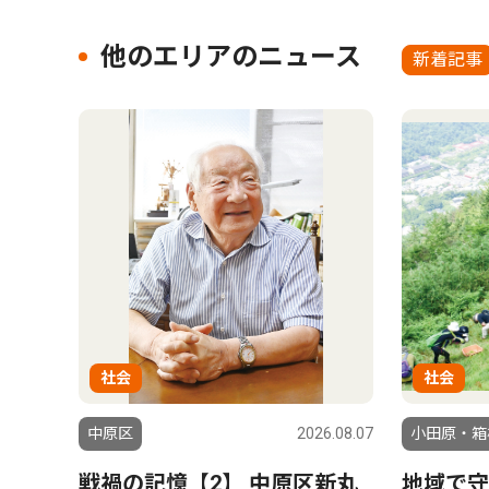
他のエリアのニュース
新着記事
社会
社会
中原区
2026.08.07
小田原・箱
戦禍の記憶【2】 中原区新丸
地域で守