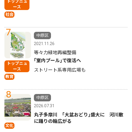
トップニュ
ース
社会
7
中原区
2021.11.26
等々力緑地再編整備
｢室内プール｣で復活へ
トップニュ
ース
ストリート系専用広場も
教育
8
中原区
2026.07.31
丸子多摩川 ｢大盆おどり｣盛大に 河川敷
に踊りの輪広がる
文化