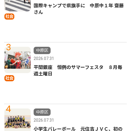
国際キャンプで県旗手に 中原中１年 齋藤
さん
社会
3
中原区
2026.07.31
平間銀座 恒例のサマーフェスタ ８月毎
週土曜日
社会
4
中原区
2026.07.31
小学生バレーボール 元住吉ＪＶＣ、初の