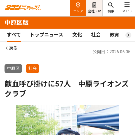
エリア
会社・IR
検索
Menu
中原区版
すべて
トップニュース
文化
社会
教育
ス
戻る
公開日：2026.06.05
中原区
社会
献血呼び掛けに57人 中原ライオンズ
クラブ