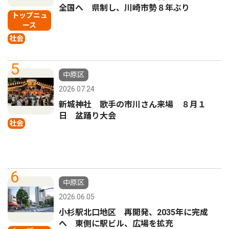
全国へ 県制し、川崎市勢８年ぶり
トップニュ
ース
社会
5
中原区
2026.07.24
新城神社 歌手の市川さん来場 ８月１
日 盆踊り大会
社会
6
中原区
2026.06.05
小杉駅北口地区 再開発、2035年に完成
へ 東側に駅ビル、広場を拡充