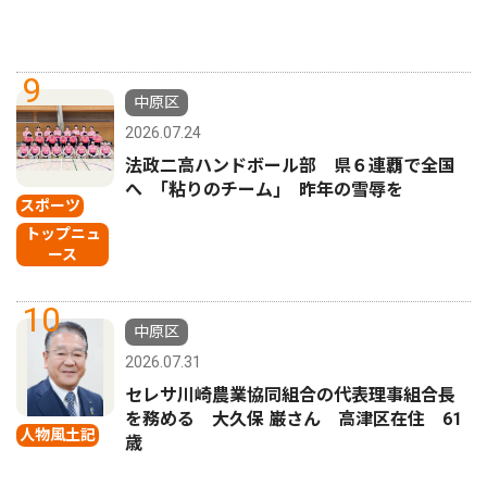
9
中原区
2026.07.24
法政二高ハンドボール部 県６連覇で全国
へ ｢粘りのチーム｣ 昨年の雪辱を
スポーツ
トップニュ
ース
10
中原区
2026.07.31
セレサ川崎農業協同組合の代表理事組合長
を務める 大久保 巌さん 高津区在住 61
人物風土記
歳