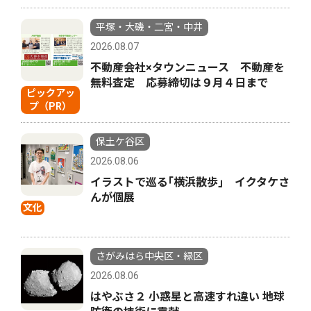
平塚・大磯・二宮・中井
2026.08.07
不動産会社×タウンニュース 不動産を
無料査定 応募締切は９月４日まで
ピックアッ
プ（PR）
保土ケ谷区
2026.08.06
イラストで巡る｢横浜散歩｣ イクタケさ
んが個展
文化
さがみはら中央区・緑区
2026.08.06
はやぶさ２ 小惑星と高速すれ違い 地球