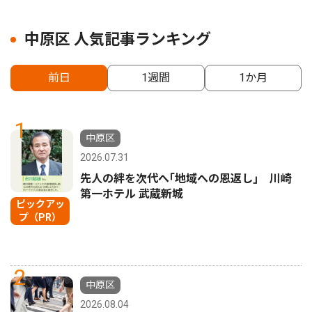
中原区 人気記事ランキング
前日
1週間
1か月
1
中原区
2026.07.31
先人の絆を次代へ｢地域への恩返し｣ 川崎
第一ホテル 武蔵新城
ピックアッ
プ（PR）
2
中原区
2026.08.04