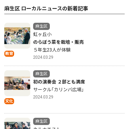
麻生区 ローカルニュースの新着記事
麻生区
虹ヶ丘小
のらぼう菜を栽培・販売
５年生23人が体験
教育
2024.03.29
麻生区
初の演奏会 ２部とも満席
サークル｢カリンバ広場｣
2024.03.29
文化
麻生区