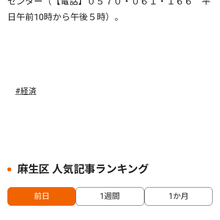
センター（【電話】０５７０・０６１・１６６ 平
日午前10時から午後５時）。
#経済
麻生区 人気記事ランキング
前日
1週間
1か月