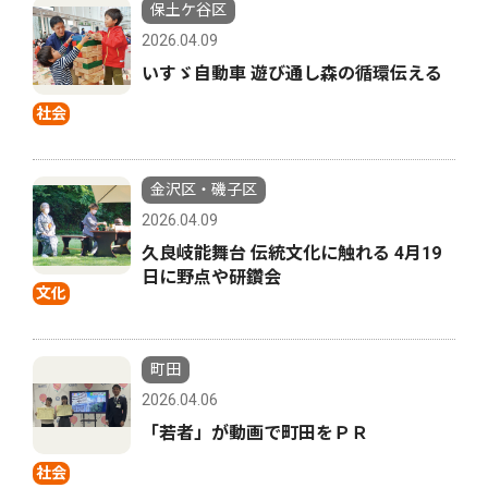
保土ケ谷区
2026.04.09
いすゞ自動車 遊び通し森の循環伝える
社会
金沢区・磯子区
2026.04.09
久良岐能舞台 伝統文化に触れる 4月19
日に野点や研鑽会
文化
町田
2026.04.06
「若者」が動画で町田をＰＲ
社会