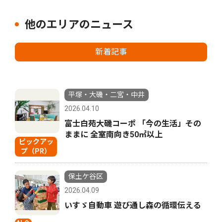
他のエリアのニュース
新着記事
平塚・大磯・二宮・中井
2026.04.10
富士白苑大磯コーポ 「今の生活」その
ままに 全室南向き50㎡以上
ピックアッ
プ（PR）
保土ケ谷区
2026.04.09
いすゞ自動車 遊び通し森の循環伝える