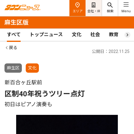
エリア
会社・IR
検索
Menu
麻生区版
すべて
トップニュース
文化
社会
教育
ス
戻る
公開日：2022.11.25
麻生区
文化
新百合ヶ丘駅前
区制40年祝うツリー点灯
初日はピアノ演奏も