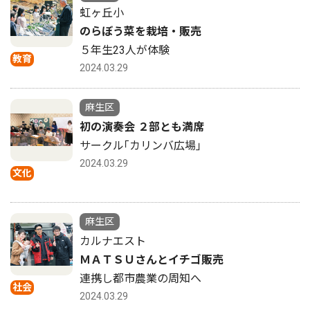
虹ヶ丘小
のらぼう菜を栽培・販売
５年生23人が体験
教育
2024.03.29
麻生区
初の演奏会 ２部とも満席
サークル｢カリンバ広場｣
2024.03.29
文化
麻生区
カルナエスト
ＭＡＴＳＵさんとイチゴ販売
連携し都市農業の周知へ
社会
2024.03.29