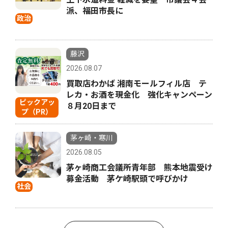
派、福田市長に
政治
藤沢
2026.08.07
買取店わかば 湘南モールフィル店 テ
レカ・お酒を現金化 強化キャンペーン
ピックアッ
８月20日まで
プ（PR）
茅ヶ崎・寒川
2026.08.05
茅ヶ崎商工会議所青年部 熊本地震受け
募金活動 茅ケ崎駅頭で呼びかけ
社会