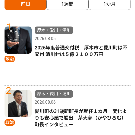
前日
1週間
1か月
1
厚木・愛川・清川
2026.08.05
2026年度普通交付税 厚木市と愛川町は不
交付 清川村は５億２１００万円
政治
2
厚木・愛川・清川
2026.08.06
愛川町の31歳新町長が就任１カ月 変化よ
りも安心感で船出 茅大夢（かやひろむ）
政治
町長インタビュー