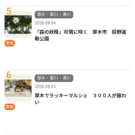
5
厚木・愛川・清川
2026.08.04
「森の妖精」可憐に咲く 厚木市 荻野運
動公園
文化
6
厚木・愛川・清川
2026.08.05
厚木でラッキーマルシェ ３００人が賑わ
い
文化