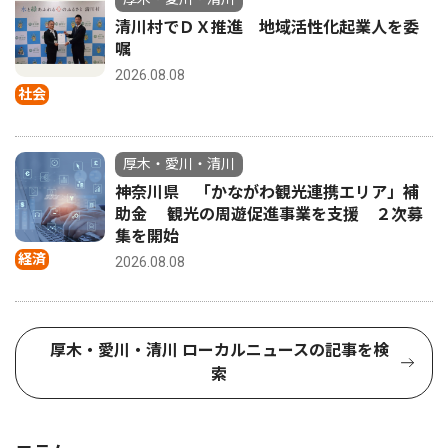
清川村でＤＸ推進 地域活性化起業人を委
嘱
2026.08.08
社会
厚木・愛川・清川
神奈川県 「かながわ観光連携エリア」補
助金 観光の周遊促進事業を支援 ２次募
集を開始
経済
2026.08.08
厚木・愛川・清川 ローカルニュースの記事を検
索