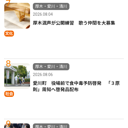
7
厚木・愛川・清川
2026.08.04
厚木混声が公開練習 歌う仲間を大募集
文化
8
厚木・愛川・清川
2026.08.06
愛川町 役場前で食中毒予防啓発 「３原
則」周知へ啓発品配布
社会
9
厚木・愛川・清川