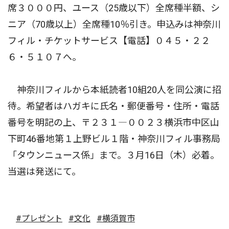
席３０００円、ユース（25歳以下）全席種半額、シ
ニア（70歳以上）全席種10％引き。申込みは神奈川
フィル・チケットサービス【電話】０４５・２２
６・５１０７へ。
神奈川フィルから本紙読者10組20人を同公演に招
待。希望者はハガキに氏名・郵便番号・住所・電話
番号を明記の上、〒２３１―００２３横浜市中区山
下町46番地第１上野ビル１階・神奈川フィル事務局
「タウンニュース係」まで。３月16日（木）必着。
当選は発送にて。
#プレゼント
#文化
#横須賀市