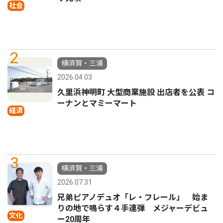
社会
2
横須賀・三浦
2026.04.03
久里浜神明町 大型商業施設 出店者を公表 コ
ーナンとマミーマート
経済
3
横須賀・三浦
2026.07.31
兄弟ピアノデュオ「レ・フレール」 始ま
りの地で鳴らす４手連弾 メジャーデビュ
文化
ー20周年