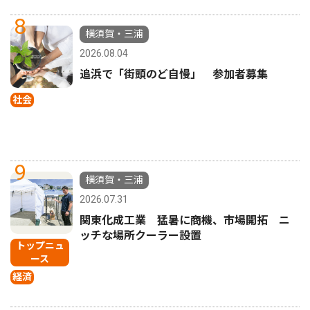
8
横須賀・三浦
2026.08.04
追浜で「街頭のど自慢」 参加者募集
社会
9
横須賀・三浦
2026.07.31
関東化成工業 猛暑に商機、市場開拓 ニ
ッチな場所クーラー設置
トップニュ
ース
経済