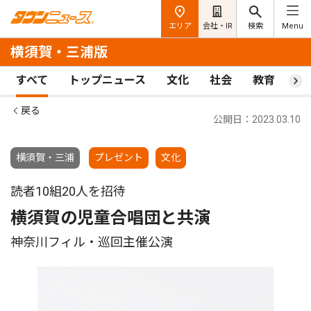
エリア
会社・IR
検索
Menu
横須賀・三浦版
すべて
トップニュース
文化
社会
教育
ス
戻る
公開日：2023.03.10
横須賀・三浦
プレゼント
文化
読者10組20人を招待
横須賀の児童合唱団と共演
神奈川フィル・巡回主催公演