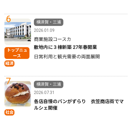
6
横須賀・三浦
2026.01.09
商業施設コースカ
敷地内に３棟新築 27年春開業
トップニュ
ース
日常利用と観光需要の両面展開
経済
7
横須賀・三浦
2026.07.31
各店自慢のパンがずらり 衣笠商店街でマ
ルシェ開催
社会