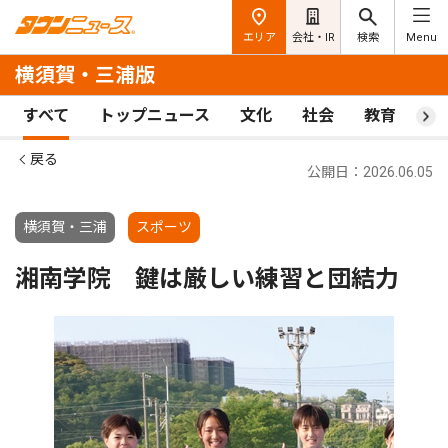
エリア
会社・IR
検索
Menu
横須賀・三浦版
すべて
トップニュース
文化
社会
教育
ス
戻る
公開日：2026.06.05
横須賀・三浦
スポーツ
湘南学院 鍵は厳しい練習と団結力