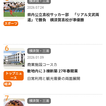
横須賀・三浦
2026.07.24
県内公立高校サッカー部 「リアル文武両
道」で勝負 横須賀高校が準優勝
スポーツ
6
横須賀・三浦
2026.01.09
商業施設コースカ
敷地内に３棟新築 27年春開業
トップニュ
ース
日常利用と観光需要の両面展開
経済
7
横須賀・三浦