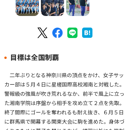
目標は全国制覇
二年ぶりとなる神奈川県の頂点をかけ、女子サッ
カー部は５月４日に星槎国際高校湘南と対戦した。
警報級の強風が吹き荒れるなか、前半で風上に立っ
た湘南学院は序盤から相手を攻め立て２点を先取。
終了間際にゴールを奪われるも耐え抜き、６月５日
に群馬県で開幕する関東大会に駒を進めた。身体づ