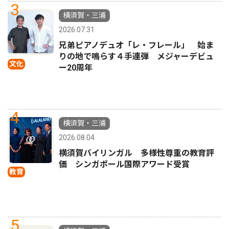
3
横須賀・三浦
2026.07.31
兄弟ピアノデュオ「レ・フレール」 始ま
りの地で鳴らす４手連弾 メジャーデビュ
文化
ー20周年
4
横須賀・三浦
2026.08.04
横須賀バイリンガル 多様性尊重の教育評
価 シンガポール国際アワード受賞
教育
5