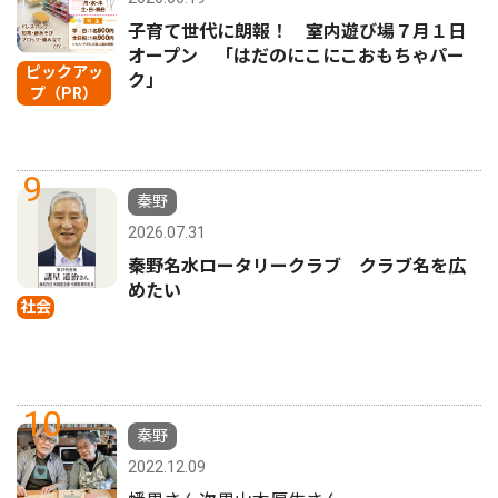
子育て世代に朗報！ 室内遊び場７月１日
オープン 「はだのにこにこおもちゃパー
ピックアッ
ク」
プ（PR）
9
秦野
2026.07.31
秦野名水ロータリークラブ クラブ名を広
めたい
社会
10
秦野
2022.12.09