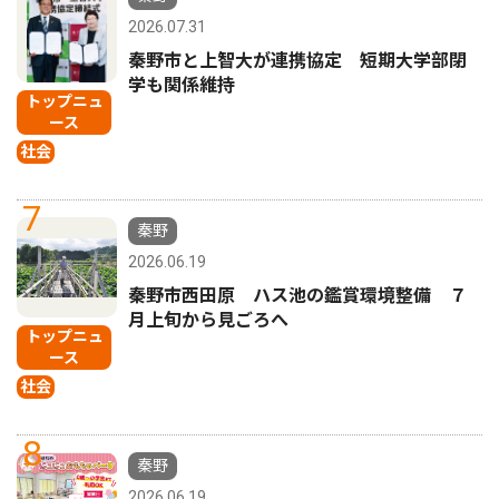
2026.07.31
秦野市と上智大が連携協定 短期大学部閉
学も関係維持
トップニュ
ース
社会
7
秦野
2026.06.19
秦野市西田原 ハス池の鑑賞環境整備 ７
月上旬から見ごろへ
トップニュ
ース
社会
8
秦野
2026.06.19