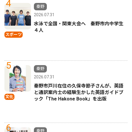
4
秦野
2026.07.31
水泳で全国・関東大会へ 秦野市内中学生
４人
スポーツ
5
秦野
2026.07.31
秦野市戸川在住の久保寺節子さんが、英語
と通訳案内士の経験生かした英語ガイドブ
文化
ック「The Hakone Book」を出版
6
秦野