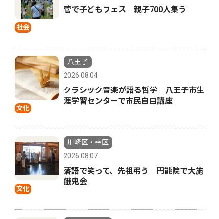
菅で子どもフェス 親子700人集う
社会
八王子
2026.08.04
クラシック音楽が語る哲学 八王子市生
涯学習センターで市民自由講座
文化
川崎区・幸区
2026.08.07
落語で笑って、先祖弔う 円能院で大施
餓鬼会
文化