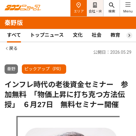
エリア
会社・IR
検索
Menu
秦野版
すべて
トップニュース
文化
社会
教育
ス
戻る
公開日：2026.05.29
秦野
ピックアップ（PR）
インフレ時代の老後資金セミナー 参
加無料 ｢物価上昇に打ち克つ方法伝
授｣ ６月27日 無料セミナー開催