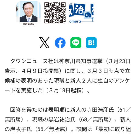
タウンニュース社は神奈川県知事選挙（３月23日
告示、４月９日投開票）に関し、３月３日時点で立
候補の表明のあった現職と新人２人に独自のアンケ
ートを実施した（３月13日起稿）。
回答を得たのは表明順に新人の寺田浩彦氏（61／
無所属）、現職の黒岩祐治氏（68／無所属）、新人
の岸牧子氏（66／無所属）。設問は「最初に取り組