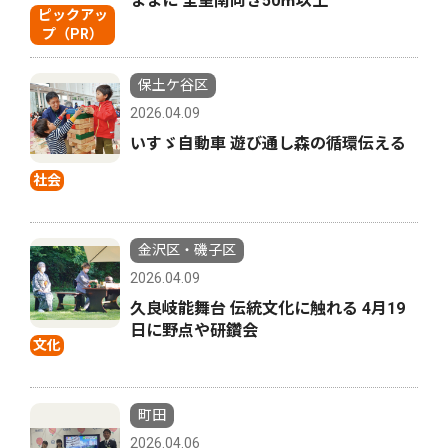
ままに 全室南向き50㎡以上
ピックアッ
プ（PR）
保土ケ谷区
2026.04.09
いすゞ自動車 遊び通し森の循環伝える
社会
金沢区・磯子区
2026.04.09
久良岐能舞台 伝統文化に触れる 4月19
日に野点や研鑽会
文化
町田
2026.04.06