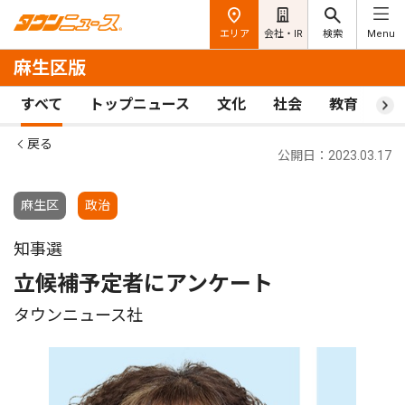
エリア
会社・IR
検索
Menu
麻生区版
すべて
トップニュース
文化
社会
教育
ス
戻る
公開日：2023.03.17
麻生区
政治
知事選
立候補予定者にアンケート
タウンニュース社