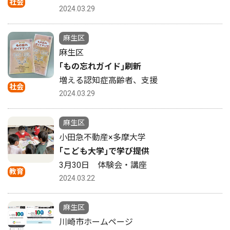
社会
2024.03.29
麻生区
麻生区
｢もの忘れガイド｣刷新
増える認知症高齢者、支援
社会
2024.03.29
麻生区
小田急不動産×多摩大学
｢こども大学｣で学び提供
3月30日 体験会・講座
教育
2024.03.22
麻生区
川崎市ホームページ