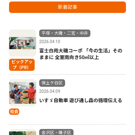
新着記事
平塚・大磯・二宮・中井
2026.04.10
富士白苑大磯コーポ 「今の生活」その
ままに 全室南向き50㎡以上
ピックアッ
プ（PR）
保土ケ谷区
2026.04.09
いすゞ自動車 遊び通し森の循環伝える
社会
金沢区・磯子区