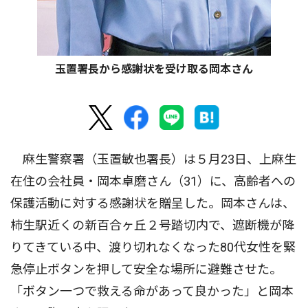
玉置署長から感謝状を受け取る岡本さん
麻生警察署（玉置敏也署長）は５月23日、上麻生
在住の会社員・岡本卓磨さん（31）に、高齢者への
保護活動に対する感謝状を贈呈した。岡本さんは、
柿生駅近くの新百合ヶ丘２号踏切内で、遮断機が降
りてきている中、渡り切れなくなった80代女性を緊
急停止ボタンを押して安全な場所に避難させた。
「ボタン一つで救える命があって良かった」と岡本