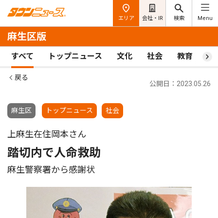
エリア
会社・IR
検索
Menu
麻生区版
すべて
トップニュース
文化
社会
教育
ス
戻る
公開日：2023.05.26
麻生区
トップニュース
社会
上麻生在住岡本さん
踏切内で人命救助
麻生警察署から感謝状