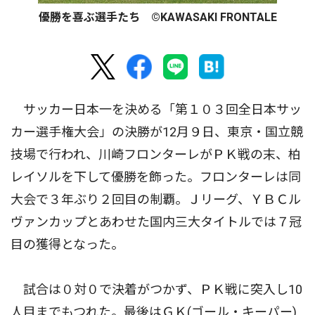
優勝を喜ぶ選手たち ©KAWASAKI FRONTALE
サッカー日本一を決める「第１０３回全日本サッ
カー選手権大会」の決勝が12月９日、東京・国立競
技場で行われ、川崎フロンターレがＰＫ戦の末、柏
レイソルを下して優勝を飾った。フロンターレは同
大会で３年ぶり２回目の制覇。Ｊリーグ、ＹＢＣル
ヴァンカップとあわせた国内三大タイトルでは７冠
目の獲得となった。
試合は０対０で決着がつかず、ＰＫ戦に突入し10
人目までもつれた。最後はＧＫ(ゴール・キーパー)