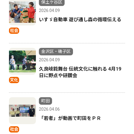
保土ケ谷区
2026.04.09
いすゞ自動車 遊び通し森の循環伝える
社会
金沢区・磯子区
2026.04.09
久良岐能舞台 伝統文化に触れる 4月19
日に野点や研鑽会
文化
町田
2026.04.06
「若者」が動画で町田をＰＲ
社会