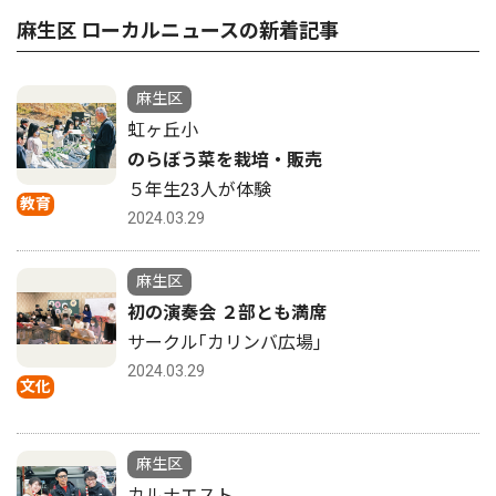
麻生区 ローカルニュースの新着記事
麻生区
虹ヶ丘小
のらぼう菜を栽培・販売
５年生23人が体験
教育
2024.03.29
麻生区
初の演奏会 ２部とも満席
サークル｢カリンバ広場｣
2024.03.29
文化
麻生区
カルナエスト