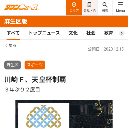
エリア
会社・IR
検索
Menu
麻生区版
すべて
トップニュース
文化
社会
教育
ス
戻る
公開日：2023.12.15
麻生区
スポーツ
川崎Ｆ、天皇杯制覇
３年ぶり２度目