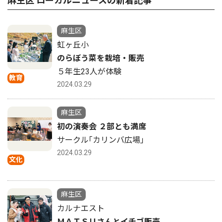
麻生区 ローカルニュースの新着記事
麻生区
虹ヶ丘小
のらぼう菜を栽培・販売
５年生23人が体験
教育
2024.03.29
麻生区
初の演奏会 ２部とも満席
サークル｢カリンバ広場｣
2024.03.29
文化
麻生区
カルナエスト
ＭＡＴＳＵさんとイチゴ販売