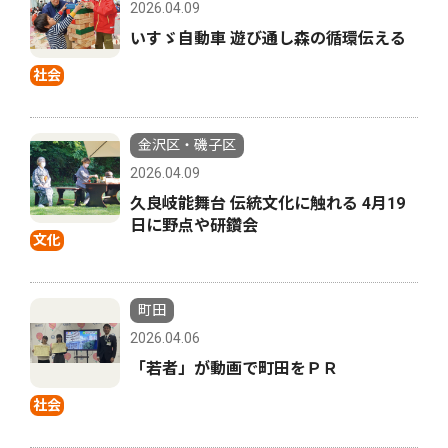
2026.04.09
いすゞ自動車 遊び通し森の循環伝える
社会
金沢区・磯子区
2026.04.09
久良岐能舞台 伝統文化に触れる 4月19
日に野点や研鑽会
文化
町田
2026.04.06
「若者」が動画で町田をＰＲ
社会