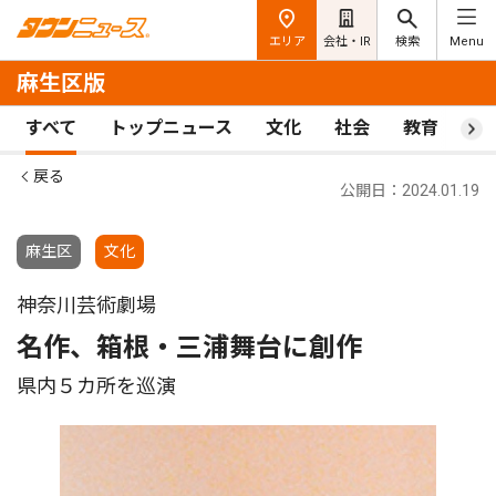
エリア
会社・IR
検索
Menu
麻生区版
すべて
トップニュース
文化
社会
教育
ス
戻る
公開日：2024.01.19
麻生区
文化
神奈川芸術劇場
名作、箱根・三浦舞台に創作
県内５カ所を巡演