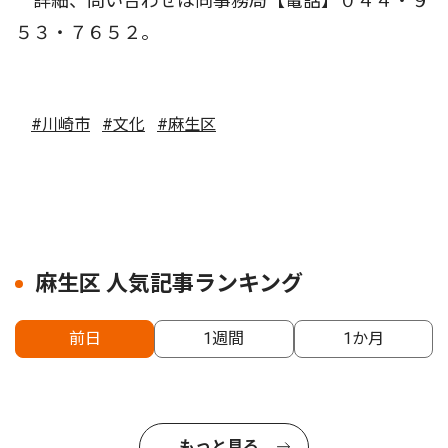
詳細、問い合わせは同事務局【電話】０４４・９
５３・７６５２。
#川崎市
#文化
#麻生区
麻生区 人気記事ランキング
前日
1週間
1か月
もっと見る