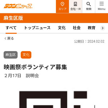
エリア
会社・IR
検索
Menu
麻生区版
すべて
トップニュース
文化
社会
教育
ス
戻る
公開日：2024.02.02
麻生区
文化
映画祭ボランティア募集
２月17日 説明会