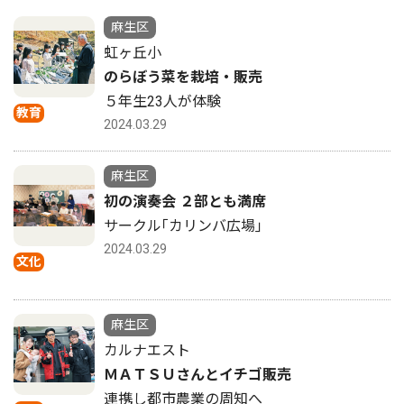
麻生区
虹ヶ丘小
のらぼう菜を栽培・販売
５年生23人が体験
教育
2024.03.29
麻生区
初の演奏会 ２部とも満席
サークル｢カリンバ広場｣
2024.03.29
文化
麻生区
カルナエスト
ＭＡＴＳＵさんとイチゴ販売
連携し都市農業の周知へ