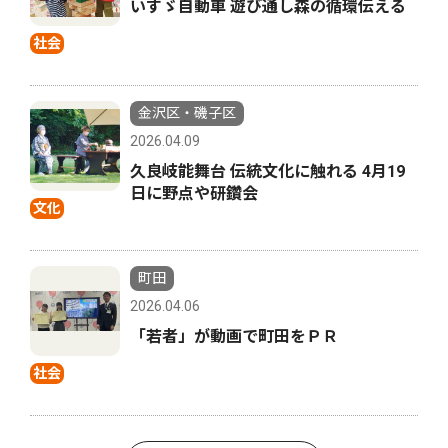
いすゞ自動車 遊び通し森の循環伝える
社会
金沢区・磯子区
2026.04.09
久良岐能舞台 伝統文化に触れる 4月19
日に野点や研鑽会
文化
町田
2026.04.06
「若者」が動画で町田をＰＲ
社会