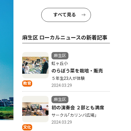
すべて見る
麻生区 ローカルニュースの新着記事
麻生区
虹ヶ丘小
のらぼう菜を栽培・販売
５年生23人が体験
教育
2024.03.29
麻生区
初の演奏会 ２部とも満席
サークル｢カリンバ広場｣
2024.03.29
文化