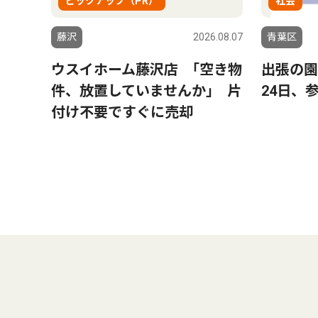
ピックアップ（PR）
社会
藤沢
2026.08.07
青葉区
ウスイホーム藤沢店 ｢空き物
出張の園
件、放置していませんか｣ 片
24日、
付け不要ですぐに売却