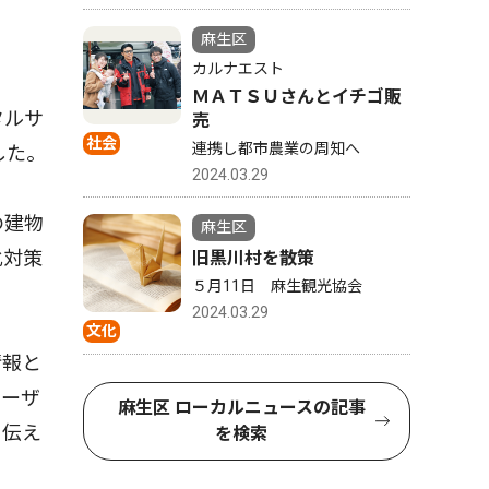
麻生区
カルナエスト
ＭＡＴＳＵさんとイチゴ販
タルサ
売
社会
連携し都市農業の周知へ
した。
2024.03.29
の建物
麻生区
化対策
旧黒川村を散策
５月11日 麻生観光協会
2024.03.29
文化
情報と
ユーザ
麻生区 ローカルニュースの記事
く伝え
を検索