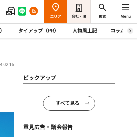
エリア
会社・IR
検索
Menu
R）
タイアップ（PR）
人物風土記
コラム
.02.16
ピックアップ
すべて見る
意見広告・議会報告