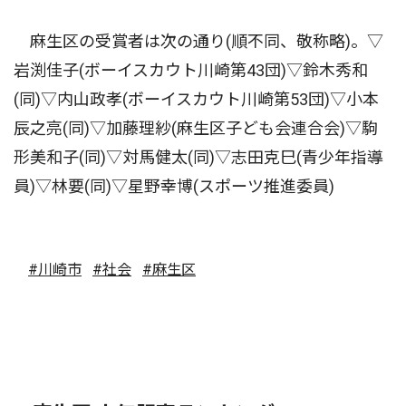
麻生区の受賞者は次の通り(順不同、敬称略)。▽
岩渕佳子(ボーイスカウト川崎第43団)▽鈴木秀和
(同)▽内山政孝(ボーイスカウト川崎第53団)▽小本
辰之亮(同)▽加藤理紗(麻生区子ども会連合会)▽駒
形美和子(同)▽対馬健太(同)▽志田克巳(青少年指導
員)▽林要(同)▽星野幸博(スポーツ推進委員)
#川崎市
#社会
#麻生区