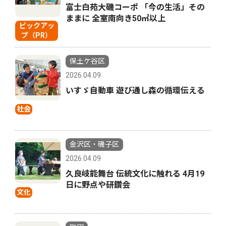
富士白苑大磯コーポ 「今の生活」その
ままに 全室南向き50㎡以上
ピックアッ
プ（PR）
保土ケ谷区
2026.04.09
いすゞ自動車 遊び通し森の循環伝える
社会
金沢区・磯子区
2026.04.09
久良岐能舞台 伝統文化に触れる 4月19
日に野点や研鑽会
文化