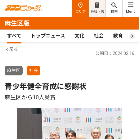
エリア
会社・IR
検索
Menu
麻生区版
すべて
トップニュース
文化
社会
教育
ス
戻る
公開日：2024.02.16
麻生区
社会
青少年健全育成に感謝状
麻生区から10人受賞