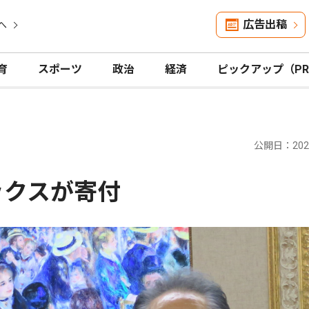
広告出稿
へ
育
スポーツ
政治
経済
ピックアップ（P
公開日：2026
ックスが寄付